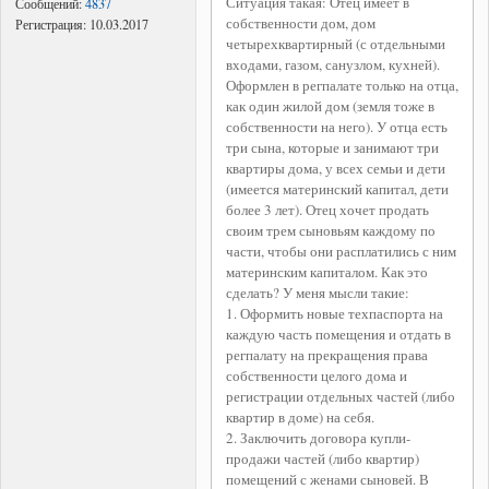
Ситуация такая: Отец имеет в
Сообщений:
4837
собственности дом, дом
Регистрация:
10.03.2017
четырехквартирный (с отдельными
входами, газом, санузлом, кухней).
Оформлен в регпалате только на отца,
как один жилой дом (земля тоже в
собственности на него). У отца есть
три сына, которые и занимают три
квартиры дома, у всех семьи и дети
(имеется материнский капитал, дети
более 3 лет). Отец хочет продать
своим трем сыновьям каждому по
части, чтобы они расплатились с ним
материнским капиталом. Как это
сделать? У меня мысли такие:
1. Оформить новые техпаспорта на
каждую часть помещения и отдать в
регпалату на прекращения права
собственности целого дома и
регистрации отдельных частей (либо
квартир в доме) на себя.
2. Заключить договора купли-
продажи частей (либо квартир)
помещений с женами сыновей. В