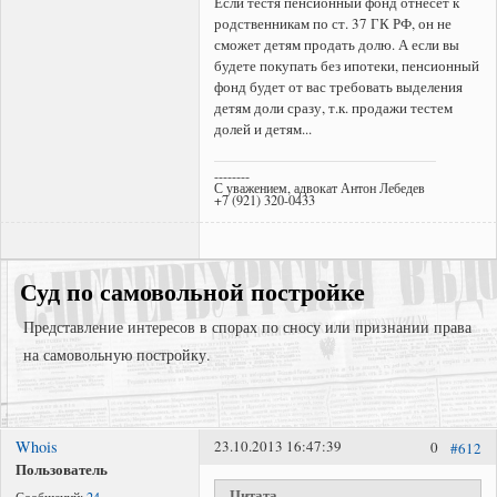
Если тестя пенсионный фонд отнесет к
родственникам по ст. 37 ГК РФ, он не
сможет детям продать долю. А если вы
будете покупать без ипотеки, пенсионный
фонд будет от вас требовать выделения
детям доли сразу, т.к. продажи тестем
долей и детям...
--------
С уважением, адвокат Антон Лебедев
+7 (921) 320-0433
Суд по самовольной постройке
Представление интересов в спорах по сносу или признании права
на самовольную постройку.
Whois
23.10.2013 16:47:39
0
#612
Представление интересов в судах общей юрисдикции;
Пользователь
Представление интересов в арбитражном суде;
Цитата