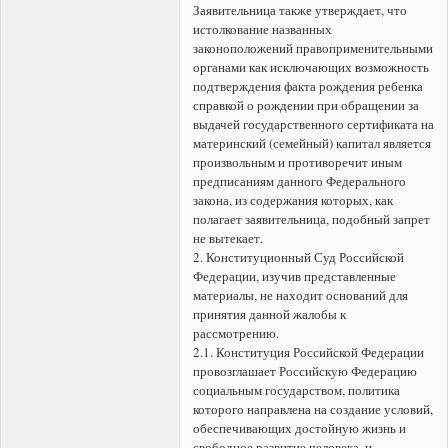
Заявительница также утверждает, что
истолкование названных
законоположений правоприменительными
органами как исключающих возможность
подтверждения факта рождения ребенка
справкой о рождении при обращении за
выдачей государственного сертификата на
материнский (семейный) капитал является
произвольным и противоречит иным
предписаниям данного Федерального
закона, из содержания которых, как
полагает заявительница, подобный запрет
не вытекает.
2. Конституционный Суд Российской
Федерации, изучив представленные
материалы, не находит оснований для
принятия данной жалобы к
рассмотрению.
2.1. Конституция Российской Федерации
провозглашает Российскую Федерацию
социальным государством, политика
которого направлена на создание условий,
обеспечивающих достойную жизнь и
свободное развитие человека, и