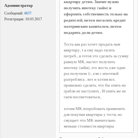
квартиру детям. Значит нужно
Администратор
получить ипотеку (займ) и
Сообщений:
4837
оформить собственность только на
Регистрация:
10.03.2017
родителей, потом погасить кредит
материнским капиталом, потом
подарить доли детям.
Тесть как раз хочет продать нам
квартиру, т.к ему надо гасить
потреб., и готов это сделать за сумму
равную МК, насчет получить
ипотеку (займ), это жесть уже один
раз получили )) , ели с ипотекой
разгреблись , вот и хотим все,
правильно сделать, что бы опять на
грабли не наступить , И опять же не
скем посоветоваться,
хотим МК попробовать применить
для покупки квартиры у тестя, но
смущает что МК значительно
меньше стоимости квартиры