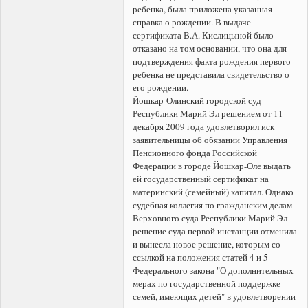
ребенка, была приложена указанная
справка о рождении. В выдаче
сертификата В.А. Кислицыной было
отказано на том основании, что она для
подтверждения факта рождения первого
ребенка не представила свидетельство о
его рождении.
Йошкар-Олинский городской суд
Республики Марий Эл решением от 11
декабря 2009 года удовлетворил иск
заявительницы об обязании Управления
Пенсионного фонда Российской
Федерации в городе Йошкар-Оле выдать
ей государственный сертификат на
материнский (семейный) капитал. Однако
судебная коллегия по гражданским делам
Верховного суда Республики Марий Эл
решение суда первой инстанции отменила
и вынесла новое решение, которым со
ссылкой на положения статей 4 и 5
Федерального закона "О дополнительных
мерах по государственной поддержке
семей, имеющих детей" в удовлетворении