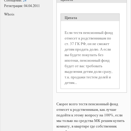
Сообщений:
24
Споры по самовольному стриотельству (самострой)
Регистрация:
04.04.2011
Whois
Цитата
Если тестя пенсионный фонд
отнесет к родственникам по
ст. 37 ГК РФ, он не сможет
детям продать долю. А если
вы будете покупать без
ипотеки, пенсионный фонд
будет от вас требовать
выделения детям доли сразу,
т.к. продажи тестем долей и
детям...
Скорее всего тестя пенсионный фонд
отнесет к родственникам, как лучше
подойти к этому вопросу на 100%, если
мы только на средства МК решим купить
комнату, в квартире где собственник