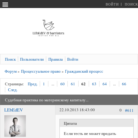
ВОЙТИ
ПОИСК
Поиск
Пользователи
Правила
Войти
Форум
»
Процессуальное право
»
Гражданский процесс
62
Страницы:
Пред.
1
...
60
61
63
64
...
66
След.
Судебная практика по материнскому капиталу...
LEbEdEV
22.10.2013 18:43:00
0
#611
Цитата
Если тесть не может продать