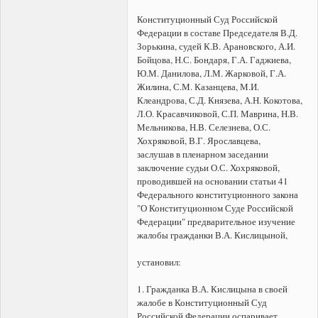
Конституционный Суд Российской
Федерации в составе Председателя В.Д.
Зорькина, судей К.В. Арановского, А.И.
Бойцова, Н.С. Бондаря, Г.А. Гаджиева,
Ю.М. Данилова, Л.М. Жарковой, Г.А.
Жилина, С.М. Казанцева, М.И.
Клеандрова, С.Д. Князева, А.Н. Кокотова,
Л.О. Красавчиковой, С.П. Маврина, Н.В.
Мельникова, Н.В. Селезнева, О.С.
Хохряковой, В.Г. Ярославцева,
заслушав в пленарном заседании
заключение судьи О.С. Хохряковой,
проводившей на основании статьи 41
Федерального конституционного закона
"О Конституционном Суде Российской
Федерации" предварительное изучение
жалобы гражданки В.А. Кислицыной,
установил:
1. Гражданка В.А. Кислицына в своей
жалобе в Конституционный Суд
Российской Федерации оспаривает