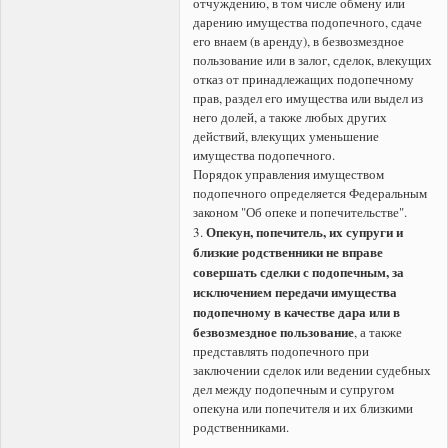
отчуждению, в том числе обмену или
дарению имущества подопечного, сдаче
его внаем (в аренду), в безвозмездное
пользование или в залог, сделок, влекущих
отказ от принадлежащих подопечному
прав, раздел его имущества или выдел из
него долей, а также любых других
действий, влекущих уменьшение
имущества подопечного.
Порядок управления имуществом
подопечного определяется Федеральным
законом "Об опеке и попечительстве".
Опекун, попечитель, их супруги и
3.
близкие родственники не вправе
совершать сделки с подопечным, за
исключением передачи имущества
подопечному в качестве дара или в
безвозмездное пользование
, а также
представлять подопечного при
заключении сделок или ведении судебных
дел между подопечным и супругом
опекуна или попечителя и их близкими
родственниками.