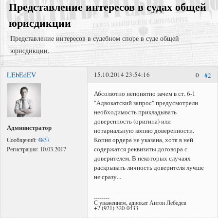
Представление интересов в судах общей
юрисдикции
Представление интересов в судебном споре в суде общей
юрисдикции.
LEbEdEV
15.10.2014 23:54:16
0
#2
Суд с компанией-застройщиком;
Возврат долгов через взыскание задолженности;
Абсолютно непонятно зачем в ст. 6-1
"Адвокатский запрос" предусмотрели
Регистрация права собственности в судебном порядке;
необходимость прикладывать
доверенность (оригина) или
Администратор
нотариальную копию доверенности.
Копия ордера не указана, хотя в ней
Сообщений:
4837
содержатся реквизиты договора с
Регистрация:
10.03.2017
доверителем. В некоторых случаях
раскрывать личность доверителя лучше
не сразу...
--------
С уважением, адвокат Антон Лебедев
+7 (921) 320-0433