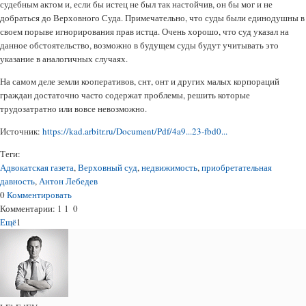
судебным актом и, если бы истец не был так настойчив, он бы мог и не
добраться до Верховного Суда. Примечательно, что суды были единодушны в
своем порыве игнорирования прав истца. Очень хорошо, что суд указал на
данное обстоятельство, возможно в будущем суды будут учитывать это
указание в аналогичных случаях.
На самом деле земли кооперативов, снт, онт и других малых корпораций
граждан достаточно часто содержат проблемы, решить которые
трудозатратно или вовсе невозможно.
Источник:
https://kad.arbitr.ru/Document/Pdf/4a9...23-fbd0...
Теги:
Адвокатская газета
,
Верховный суд
,
недвижимость
,
приобретательная
давность
,
Антон Лебедев
0
Комментировать
Комментарии:
1
1
0
Ещё
1