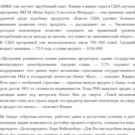
АИЖК уже изучает зарубежный опыт. Языков в январе ездил в США изучать
программу HECM (Home Equity Conversion Mortgage) — она признана самой
удачной среди подобных продуктов. «Власти США уделяют большое
внимание развитию этого продукта, — рассказывает он. — Увеличение
доходов пенсионеров позволяет сохранить им привычный уровень
потребления после выхода на пенсию, что влияет на экономический оборот».
В США программой уже воспользовалось около 700 000 семей. Средний
возраст заемщика — 72,9 года, а сумма кредита — $184 000.
«Программа развивается силами рыночных кредиторов, однако государство
контролирует ценообразование (средняя ставка — 5,7% годовых) и
поддерживает этот рынок через механизмы страхования государственного
агентства FHA и госгарантий (агентство Ginnie Mae)», — поясняет Языков.
Речь идет о необычной страховке — гарантии выкупа кредита у банка, если
долг достиг 98% от стоимости недвижимости. Тогда FHA выкупает кредит, а
заемщик живет под контролем Ginnie Mae до смерти. «Такой механизм
позволяет снять все страхи людей, что кредитор выгонит пенсионера на улицу
и продаст его жилье», — поясняет Языков.
На Западе «обратная ипотека» работает давно и достаточно успешно и дает
пожилым людям возможность достойно прожить старость, соглашается вице-
президент «Дельтакредита» Лора Файнзилберг. «Для России подобная модель
была бы интересна, но доверие к ней со стороны людей пока низкое, —