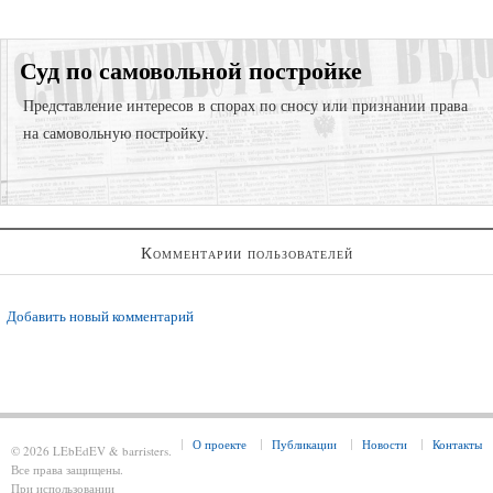
Суд по самовольной постройке
Представление интересов в спорах по сносу или признании права
на самовольную постройку.
Представление интересов в судах общей юрисдикции;
Комментарии пользователей
Представление интересов в арбитражном суде;
Споры по самовольному стриотельству (самострой)
Добавить новый комментарий
О проекте
Публикации
Новости
Контакты
© 2026 LEbEdEV & barristers.
Все права защищены.
При использовании