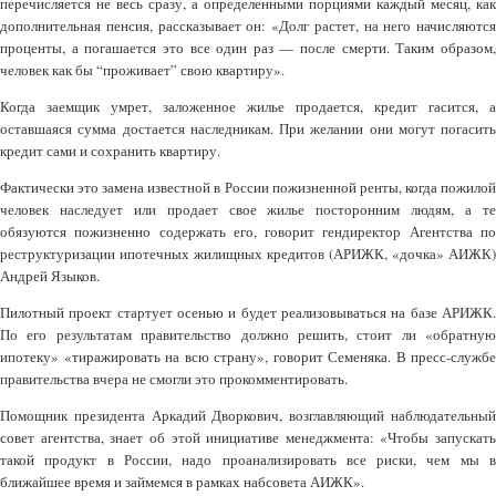
перечисляется не весь сразу, а определенными порциями каждый месяц, как
дополнительная пенсия, рассказывает он: «Долг растет, на него начисляются
проценты, а погашается это все один раз — после смерти. Таким образом,
человек как бы “проживает” свою квартиру».
Когда заемщик умрет, заложенное жилье продается, кредит гасится, а
оставшаяся сумма достается наследникам. При желании они могут погасить
кредит сами и сохранить квартиру.
Фактически это замена известной в России пожизненной ренты, когда пожилой
человек наследует или продает свое жилье посторонним людям, а те
обязуются пожизненно содержать его, говорит гендиректор Агентства по
реструктуризации ипотечных жилищных кредитов (АРИЖК, «дочка» АИЖК)
Андрей Языков.
Пилотный проект стартует осенью и будет реализовываться на базе АРИЖК.
По его результатам правительство должно решить, стоит ли «обратную
ипотеку» «тиражировать на всю страну», говорит Семеняка. В пресс-службе
правительства вчера не смогли это прокомментировать.
Помощник президента Аркадий Дворкович, возглавляющий наблюдательный
совет агентства, знает об этой инициативе менеджмента: «Чтобы запускать
такой продукт в России, надо проанализировать все риски, чем мы в
ближайшее время и займемся в рамках набсовета АИЖК».