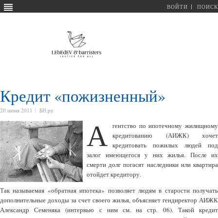
ВОЙТИ
ПОИСК
Кредит «пожизненный»
20 июня 2011
БН.ру
А
гентство по ипотечному жилищному
кредитованию (АИЖК) хочет
кредитовать пожилых людей под
залог имеющегося у них жилья. После их
смерти долг погасят наследники или квартира
отойдет кредитору.
Так называемая «обратная ипотека» позволяет людям в старости получать
дополнительные доходы за счет своего жилья, объясняет гендиректор АИЖК
Александр Семеняка (интервью с ним см. на стр. 06). Такой кредит