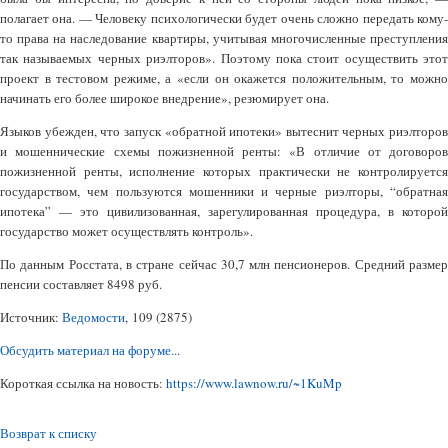
полагает она. — Человеку психологически будет очень сложно передать кому-
то права на наследование квартиры, учитывая многочисленные преступления
так называемых черных риэлторов». Поэтому пока стоит осуществить этот
проект в тестовом режиме, а «если он окажется положительным, то можно
начинать его более широкое внедрение», резюмирует она.
Языков убежден, что запуск «обратной ипотеки» вытеснит черных риэлторов
и мошеннические схемы пожизненной ренты: «В отличие от договоров
пожизненной ренты, исполнение которых практически не контролируется
государством, чем пользуются мошенники и черные риэлторы, “обратная
ипотека” — это цивилизованная, зарегулированная процедура, в которой
государство может осуществлять контроль».
По данным Росстата, в стране сейчас 30,7 млн пенсионеров. Средний размер
пенсии составляет 8498 руб.
Источник:
Ведомости
, 109 (2875)
Обсудить материал на форуме...
Короткая ссылка на новость:
https://www.lawnow.ru/~1KuMp
Возврат к списку