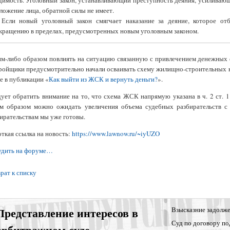
димость. Уголовный закон, устанавливающий преступность деяния, усилива
ложение лица, обратной силы не имеет.
 Если новый уголовный закон смягчает наказание за деяние, которое от
кращению в пределах, предусмотренных новым уголовным законом.
м-либо образом повлиять на ситуацию связанную с привлечением денежных с
ройщики предусмотрительно начали осваивать схему жилищно-строительных к
е в публикации «
Как выйти из ЖСК и вернуть деньги?
».
ует обратить внимание на то, что схема ЖСК напрямую указана в ч. 2 ст. 1
им образом можно ожидать увеличения объема судебных разбирательств 
ирательствам мы уже готовы.
ткая ссылка на новость:
https://www.lawnow.ru/~iyUZO
удить на форуме…
рат к списку
Представление интересов в
Взысказние задолже
Суд по договору по
арбитражном суде