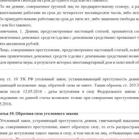
раничением свободы на срок до одного года или без такового.
 То же деяние, совершенное группой лиц по предварительному сговору, а ра
язательными работами на срок до четырехсот восьмидесяти часов, либо исп
бо принудительными работами на срок до пяти лет, либо лишением свободы на
т или без такового.
имечания. 1. Деяния, предусмотренные настоящей статьей, признаются с
ивлеченных денежных средств (сделки с денежными средствами) превышает т
пять миллионов рублей.
 Лицо, совершившее преступление, предусмотренное настоящей статьей, освоб
мма привлеченных денежных средств (сделки с денежными средствами) возме
цом приняты меры, в результате которых многоквартирный дом и (или) иной о
илу ст. 10 УК РФ уголовный закон, устанавливающий преступность деян
шающий положение лица, обратной силы не имеет. Таким образом, ст. 203.
никли после 12.05.2016 - даты вступления в силу Федерального закона
ледование по данной статье возможно только при совершении преступления,
5.2016.
атья 10. Обратная сила уголовного закона
 Уголовный закон, устраняющий преступность деяния, смягчающий наказа
ца, совершившего преступление, имеет обратную силу, то есть распростра
яния до вступления такого закона в силу, в том числе на лиц, отбывающих н