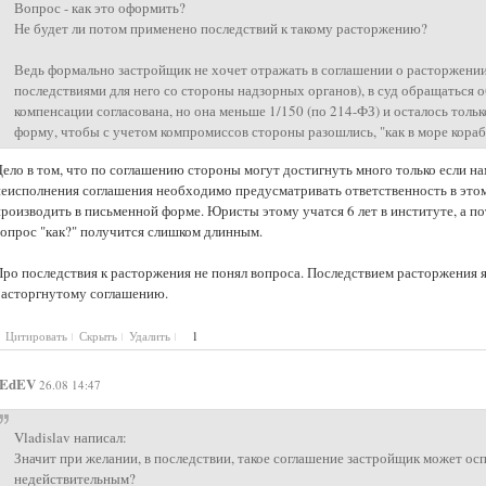
Вопрос - как это оформить?
Не будет ли потом применено последствий к такому расторжению?
Ведь формально застройщик не хочет отражать в соглашении о расторжении
последствиями для него со стороны надзорных органов), в суд обращаться о
компенсации согласована, но она меньше 1/150 (по 214-ФЗ) и осталось тол
форму, чтобы с учетом компромиссов стороны разошлись, "как в море кораб
Дело в том, что по соглашению стороны могут достигнуть много только если на
неисполнения соглашения необходимо предусматривать ответственность в эт
производить в письменной форме. Юристы этому учатся 6 лет в институте, а п
вопрос "как?" получится слишком длинным.
Про последствия к расторжения не понял вопроса. Последствием расторжения я
расторгнутому соглашению.
Цитировать
Скрыть
Удалить
1
EdEV
26.08 14:47
Vladislav написал:
Значит при желании, в последствии, такое соглашение застройщик может осп
недействительным?