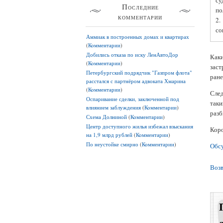
су
Последние
по
комментарии
2.
со
Аммиак в построенных домах и квартирах
(
Комментарии
)
Добились отказа по иску ЛенАвтоДор
Каки
(
Комментарии
)
заст
Петербургский подрядчик "Газпром флота"
ране
расстался с партнёром адвоката Хмарина
(
Комментарии
)
След
Оспаривание сделки, заключенной под
так
влиянием заблуждения
(
Комментарии
)
разб
Схема Долниной
(
Комментарии
)
Центр доступного жилья избежал взыскания
Коро
на 1,9 млрд рублей
(
Комментарии
)
По неустойке смирно
(
Комментарии
)
Обс
Возв