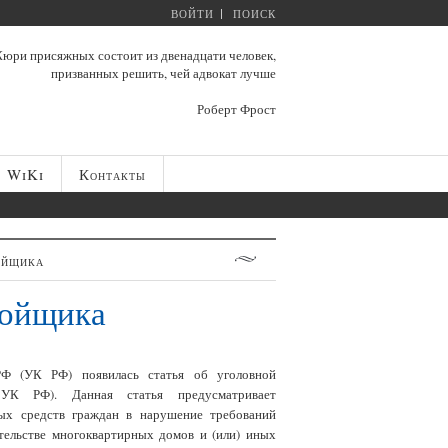
ВОЙТИ
ПОИСК
юри присяжных состоит из двенадцати человек,
призванных решить, чей адвокат лучше
Роберт Фрост
WiKi
Контакты
ойщика
ройщика
РФ (УК РФ) появилась статья об уголовной
3 УК РФ). Данная статья предусматривает
ных средств граждан в нарушение требований
тельстве многоквартирных домов и (или) иных