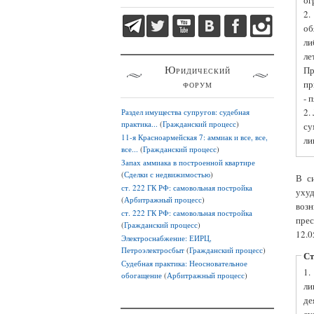
ог
2.
об
ли
ле
Юридический
Пр
форум
пр
- 
2.
Раздел имущества супругов: судебная
практика...
(
Гражданский процесс
)
су
11-я Красноармейская 7: аммиак и все, все,
ли
все...
(
Гражданский процесс
)
Запах аммиака в построенной квартире
(
Сделки с недвижимостью
)
В с
ст. 222 ГК РФ: самовольная постройка
ухуд
(
Арбитражный процесс
)
воз
ст. 222 ГК РФ: самовольная постройка
прес
(
Гражданский процесс
)
12.0
Электроснабжение: ЕИРЦ,
Петроэлектросбыт
(
Гражданский процесс
)
Ст
Судебная практика: Неосновательное
1.
обогащение
(
Арбитражный процесс
)
ли
де