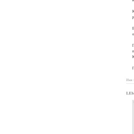
о
п
К
Имя
LEb