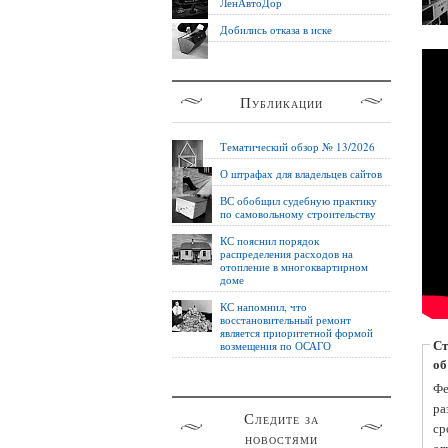
ЛенАвтоДор
Добились отказа в иске
Публикации
Тематический обзор № 13/2026
О штрафах для владельцев сайтов
ВС обобщил судебную практику
по самовольному строительству
КС пояснил порядок
распределения расходов на
отопление в многоквартирном
доме
КС напомнил, что
восстановительный ремонт
является приоритетной формой
Ст
возмещения по ОСАГО
об
1.
Фе
ра
Следите за
ср
новостями