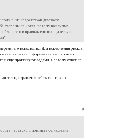
 признание недостатков (чрева-то
бе стороны не хотят, потому как сумма
ько облечь это в правильную юридическую
ли".
мерены его исполнять... Для исключения рисков
ом же соглашении. Оформление необходимо
отом еще практикуют годами. Поэтому ответ на
вляется прекращение обязательств по
0
орить через суд и признать соглашение