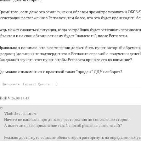
Кроме того, если даже это законно, каким образом проконтролировать и ОБЯЗА
регистрации расторжения в Регпалате, тем более, что это будет происходить 
Ведь может сложиться ситуация, когда застройщик будет затягивать перечисле
бъектом и на свои обязанности ему будет "наплевать", после Регпалаты.
Правильно я понимаю, что в соглашении должен быть пункт, который обременяе
родавец (дольщик) не подтвердит это в Регпалате справкой о получении денег
ак должен звучать этот пункт, чтобы Регпалата приняла его во внимание?
Где можно ознакомиться с практикой таких "продаж" ДДУ наоборот?
Цитировать
Скрыть
Удалить
0
EdEV
26.08 14:43
Vladislav написал:
Ничего не написано про договор расторжения по соглашению сторон.
А имеет ли право применение такой способ решения разногласий?
Реально достигнуто согласие обеих сторон расторгнуть на определенных усл