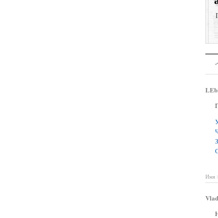
LEb
У
Ч
С
Имя
Vlad