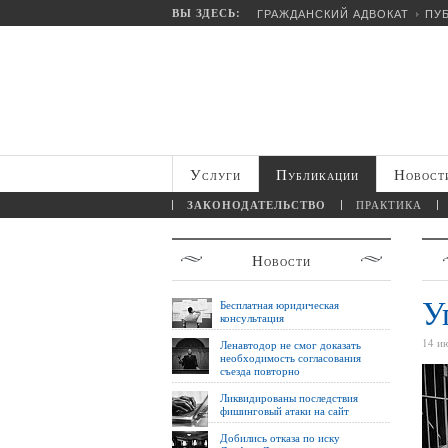
ВЫ ЗДЕСЬ:
ГРАЖДАНСКИЙ АДВОКАТ
ПУ
Услуги
Публикации
Новост
ЗАКОНОДАТЕЛЬСТВО
ПРАКТИКА
Новости
У
Бесплатная юридическая
консультация
14 и
Ленавтодор не смог доказать
необходимость согласования
съезда повторно
Ликвидированы последствия
фишинговый атаки на сайт
Добились отказа по иску