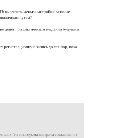
ТЬ выплатить деньги застройщика после
безналичным путем?
ние денег при фактическом владении будущим
т регистрационную запись до тех пор, пока
?
1
овиях (то есть сумма возврата согласована).