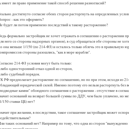
А имеет ли право применение такой способ решения разногласий?
еально достигнуто согласие обеих сторон расторгнуть на определенных услови
Вопрос - как это оформить?
Не будет ли потом применено последствий к такому расторжению?
Ведь формально застройщик не хочет отражать в соглашении о расторжении пр
ля него со стороны надзорных органов), в суд обращаться обе стороны не хот
но она меньше 1/150 (по 214-ФЗ) и осталось только облечь это в правильную 
компромиссов стороны разошлись, "как в море корабли".
Согласно 214-ФЗ условия могут быть только:
 либо односторонний отказ одной из сторон,
- либо судебный порядок.
ГК РФ предполагает расторжение по соглашению, но по при этом, исходя из 21
обладающий юридической силой. Именно поэтому его нельзя расторгнуть без в
"подводные камни" обоюдного соглашения о расторжении - отсутствие в согла
значит оснований на возврат большей суммы по ДДУ, чем было уплачено, но м
1/150 ставки ЦБ) нет?
Значит при желании, в последствии, такое соглашение застройщик может оспори
недействительным?
Или таких оснований нет? Например по тому, что одна из сторон "вынужденно
выплате другой стороне.