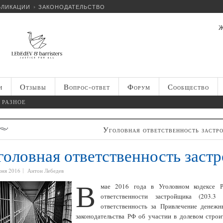
БЛИКАЦИИ
ЗАКОНОДАТЕЛЬСТВО
Ж
и
Отзывы
Вопрос-ответ
Форум
Сообщество
РАЗНОЕ
Уголовная ответственность застр
головная ответственность заст
юня 2016
Антон Лебедев
В
мае 2016 года в Уголовном кодексе 
ответственности застройщика (203.
ответственность за Привлечение денеж
законодательства РФ об участии в долевом строи