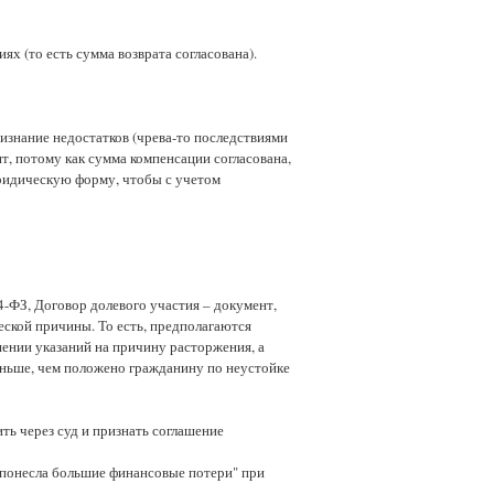
ях (то есть сумма возврата согласована).
изнание недостатков (чрева-то последствиями
ят, потому как сумма компенсации согласована,
юридическую форму, чтобы с учетом
4-ФЗ, Договор долевого участия – документ,
еской причины. То есть, предполагаются
шении указаний на причину расторжения, а
еньше, чем положено гражданину по неустойке
ть через суд и признать соглашение
 понесла большие финансовые потери" при