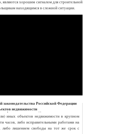
, являются хорошим сигналом для строительной
 дольщикам находящимся в сложной ситуации.
ий законодательства Российской Федерации
бъектов недвижимости
е требований законодательства Российской
или) иных объектов недвижимости в крупном
яти часов, либо исправительными работами на
т, либо лишением свободы на тот же срок с