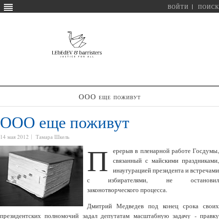
ВОЙТИ
ПОИСК
ООО еще поживут
ООО еще поживут
14 мая 2012
Тамара Шкель
П
ерерыв в пленарной работе Госдумы,
связанный с майскими праздниками,
инаугурацией президента и встречами
с избирателями, не остановил
законотворческого процесса.
Дмитрий Медведев под конец срока своих
президентских полномочий задал депутатам масштабную задачу - правку