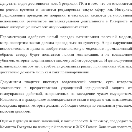
Депутаты видят достоинства новой редакции ГК и в том, что он откликается
на реалии времени и пытается регулировать такую сферу как Интернет.
Предложенные президентом поправки, в частности, касаются регулирования
использования результатов интеллектуальной деятельности в Интернете и
иных информационно-телекоммуникационных сетях.
Парламентарии одобряют новый порядок патентования полезной модели,
когда экспертиза заявки должна проводиться по существу. А при нарушении
исключительного права на изобретение, полезную модель или промышленный
образец автору будет полагаться полная компенсация, а не возмещение
убытков, которые подсчитывают как кому заблагорассудится. И для получения
компенсации автору не потребуется доказывать размер причиненных убытков,
достаточно доказать лишь сам факт правонарушения.
Документом вводится институт владельческой защиты, суть которого
заключается в предоставлении упрощенной юридической защиты от
самоуправных действий, направленных на завладение чужим имуществом.
Новшеством в гражданском законодательстве стали и нормы о так называемых
соседских правах, которые должны соблюдать соседи по земельным участкам,
включая дачников.
Однако у думцев немало замечаний, к законопроекту. К примеру, председатель
Комитета Госдумы по жилищной политике и ЖКХ Галина Хованская полагает,