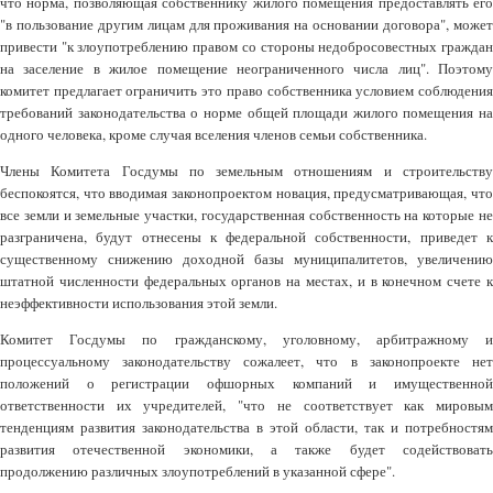
что норма, позволяющая собственнику жилого помещения предоставлять его
"в пользование другим лицам для проживания на основании договора", может
привести "к злоупотреблению правом со стороны недобросовестных граждан
на заселение в жилое помещение неограниченного числа лиц". Поэтому
комитет предлагает ограничить это право собственника условием соблюдения
требований законодательства о норме общей площади жилого помещения на
одного человека, кроме случая вселения членов семьи собственника.
Члены Комитета Госдумы по земельным отношениям и строительству
беспокоятся, что вводимая законопроектом новация, предусматривающая, что
все земли и земельные участки, государственная собственность на которые не
разграничена, будут отнесены к федеральной собственности, приведет к
существенному снижению доходной базы муниципалитетов, увеличению
штатной численности федеральных органов на местах, и в конечном счете к
неэффективности использования этой земли.
Комитет Госдумы по гражданскому, уголовному, арбитражному и
процессуальному законодательству сожалеет, что в законопроекте нет
положений о регистрации офшорных компаний и имущественной
ответственности их учредителей, "что не соответствует как мировым
тенденциям развития законодательства в этой области, так и потребностям
развития отечественной экономики, а также будет содействовать
продолжению различных злоупотреблений в указанной сфере".