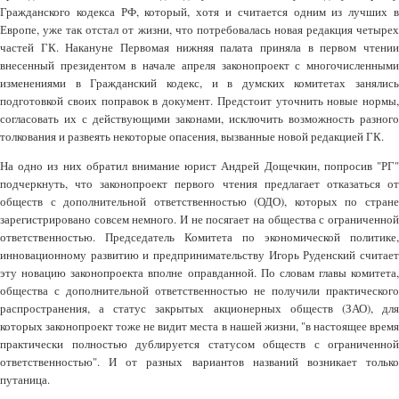
Гражданского кодекса РФ, который, хотя и считается одним из лучших в
Европе, уже так отстал от жизни, что потребовалась новая редакция четырех
частей ГК. Накануне Первомая нижняя палата приняла в первом чтении
внесенный президентом в начале апреля законопроект с многочисленными
изменениями в Гражданский кодекс, и в думских комитетах занялись
подготовкой своих поправок в документ. Предстоит уточнить новые нормы,
согласовать их с действующими законами, исключить возможность разного
толкования и развеять некоторые опасения, вызванные новой редакцией ГК.
На одно из них обратил внимание юрист Андрей Дощечкин, попросив "РГ"
подчеркнуть, что законопроект первого чтения предлагает отказаться от
обществ с дополнительной ответственностью (ОДО), которых по стране
зарегистрировано совсем немного. И не посягает на общества с ограниченной
ответственностью. Председатель Комитета по экономической политике,
инновационному развитию и предпринимательству Игорь Руденский считает
эту новацию законопроекта вполне оправданной. По словам главы комитета,
общества с дополнительной ответственностью не получили практического
распространения, а статус закрытых акционерных обществ (ЗАО), для
которых законопроект тоже не видит места в нашей жизни, "в настоящее время
практически полностью дублируется статусом обществ с ограниченной
ответственностью". И от разных вариантов названий возникает только
путаница.