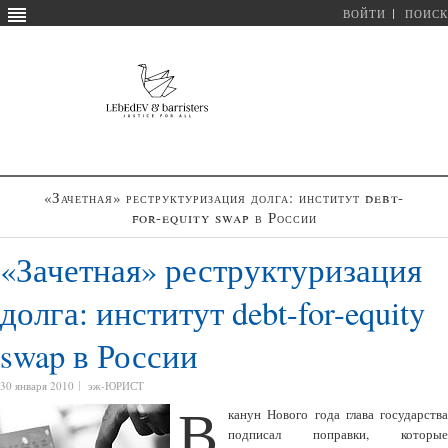
ВОЙТИ
ПОИСК
«Зачетная» реструктуризация долга: институт debt-
for-equity swap в России
«Зачетная» реструктуризация
долга: институт debt-for-equity
swap в России
30 января 2010
эж-ЮРИСТ
В
канун Нового года глава государства
подписал поправки, которые