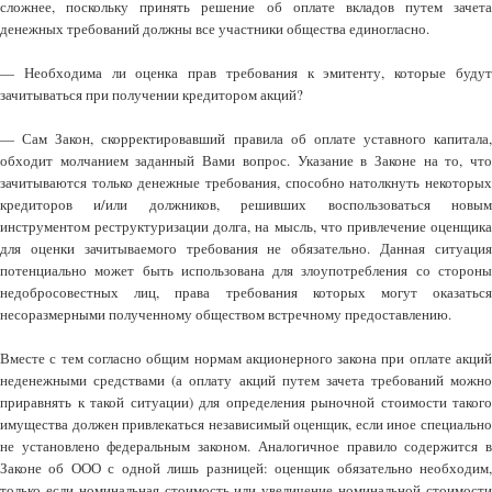
сложнее, поскольку принять решение об оплате вкладов путем зачета
денежных требований должны все участники общества единогласно.
— Необходима ли оценка прав требования к эмитенту, которые будут
зачитываться при получении кредитором акций?
— Сам Закон, скорректировавший правила об оплате уставного капитала,
обходит молчанием заданный Вами вопрос. Указание в Законе на то, что
зачитываются только денежные требования, способно натолкнуть некоторых
кредиторов и/или должников, решивших воспользоваться новым
инструментом реструктуризации долга, на мысль, что привлечение оценщика
для оценки зачитываемого требования не обязательно. Данная ситуация
потенциально может быть использована для злоупотребления со стороны
недобросовестных лиц, права требования которых могут оказаться
несоразмерными полученному обществом встречному предоставлению.
Вместе с тем согласно общим нормам акционерного закона при оплате акций
неденежными средствами (а оплату акций путем зачета требований можно
приравнять к такой ситуации) для определения рыночной стоимости такого
имущества должен привлекаться независимый оценщик, если иное специально
не установлено федеральным законом. Аналогичное правило содержится в
Законе об ООО с одной лишь разницей: оценщик обязательно необходим,
только если номинальная стоимость или увеличение номинальной стоимости