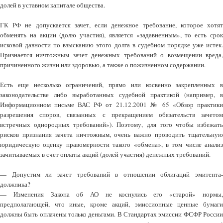
долей в уставном капитале общества.
ГК РФ не допускается зачет, если денежное требование, которое хотят
обменять на акции (долю участия), является «задавненным», то есть срок
исковой давности по взысканию этого долга в судебном порядке уже истек.
Признается ничтожным зачет денежных требований о возмещении вреда,
причиненного жизни или здоровью, а также о пожизненном содержании.
Есть еще несколько ограничений, прямо или косвенно закрепленных в
законодательстве либо выработанных судебной практикой (например, в
Информационном письме ВАС РФ от 21.12.2001 № 65 «Обзор практики
разрешения споров, связанных с прекращением обязательств зачетом
встречных однородных требований»). Поэтому, для того чтобы избежать
рисков признания зачета ничтожным, очень важно проводить тщательную
юридическую оценку правомерности такого «обмена», в том числе анализ
зачитываемых в счет оплаты акций (долей участия) денежных требований.
— Допустим ли зачет требований в отношении облигаций эмитента-
должника?
— Изменения Закона об АО не коснулись его «старой» нормы,
предполагающей, что иные, кроме акций, эмиссионные ценные бумаги
должны быть оплачены только деньгами. В Стандартах эмиссии ФСФР России