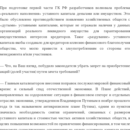
При подготовке первой части ГК РФ разработчиков волновала проблема
«реального наполнения» уставного капитала деньгами или имуществом. Это
было обусловлено противодействием появлению хозяйственных обществ с
«дутыми» уставными капиталами, которые не отражали наличия у данных
организаций реального ликвидного имущества для гарантирования
имущественных интересов кредиторов. Такое «раздувание» уставного
капитала якобы создавало для кредиторов иллюзию финансового благополучия
общества, что могло привести к злоупотреблениям со стороны его
менеджмента и/или участников.
— Что, на Ваш взгляд, побудило законодателя убрать запрет на приобретение
акций (долей участия) путем зачета требований?
— Главным катализатором внесения поправок послужил мировой финансовый
кризис и сильный спад отечественной экономики. В Плане действий,
направленных на оздоровление ситуации в финансовом секторе и отдельных
отраслях экономики, утвержденном Владимиром Путиным в ноябре прошлого
года (в так называемом антикризисном плане Путина), одним из пунктов
значилась необходимость снятия ограничений, связанных с размером
уставного капитала и стоимостью чистых активов хозяйственных обществ, в
целях повышения возможностей по привлечению финансирования, в том числе
пересмотр существующего ограничения на оплату уставного капитала путем