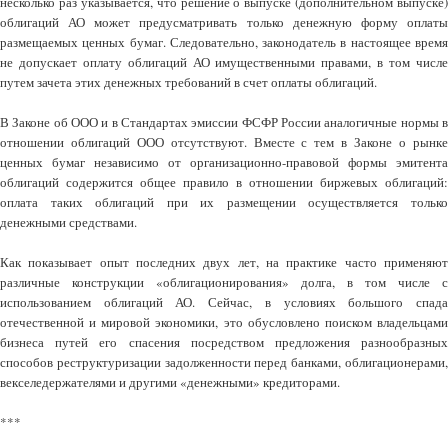
несколько раз указывается, что решение о выпуске (дополнительном выпуске)
облигаций АО может предусматривать только денежную форму оплаты
размещаемых ценных бумаг. Следовательно, законодатель в настоящее время
не допускает оплату облигаций АО имущественными правами, в том числе
путем зачета этих денежных требований в счет оплаты облигаций.
В Законе об ООО и в Стандартах эмиссии ФСФР России аналогичные нормы в
отношении облигаций ООО отсутствуют. Вместе с тем в Законе о рынке
ценных бумаг независимо от организационно-правовой формы эмитента
облигаций содержится общее правило в отношении биржевых облигаций:
оплата таких облигаций при их размещении осуществляется только
денежными средствами.
Как показывает опыт последних двух лет, на практике часто применяют
различные конструкции «облигационирования» долга, в том числе с
использованием облигаций АО. Сейчас, в условиях большого спада
отечественной и мировой экономики, это обусловлено поиском владельцами
бизнеса путей его спасения посредством предложения разнообразных
способов реструктуризации задолженности перед банками, облигационерами,
векселедержателями и другими «денежными» кредиторами.
***