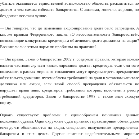
убытков оказывается единственной возможностью общества расплатиться по
долгам и тем самым избежать банкротства. С акциями, конечно, хорошо, но
без долгов все-таки лучше.
— Вы говорите, что до изменений акционирование долга было запрещено. А
как же правила Федерального закона «О несостоятельности (банкротстве)»,
позволяющие конкурсным кредиторам обменивать долги должника на акции?
Возникали ли с этими нормами проблемы на практике?
— Вы правы. Закон о банкротстве 2002 г. содержит правила, которые можно
назвать частным случаем «акционирования долга»: кредиторы, если они того
пожелают, в рамках мирового соглашения могут предусмотреть прекращение
обязательств должника путем обмена требований на доли в уставном капитале
должника или акции, если такой способ прекращения обязательств не
нарушает права иных кредиторов, требования которых включены в реестр
требований кредиторов. Закон о банкротстве 1998 г. также знал схожую
норму.
Однако существуют проблемы с единообразием понимания данных
положений судами. Одни окружные суды признают правомерным обмен, даже
если долги обмениваются на акции, специально выпущенные предприятием-
банкротом в этих целях. Другие считают недействительными мировые