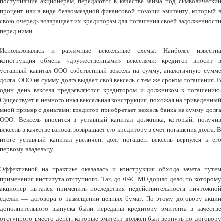
поступившие акционерам, передаются в качестве займа под символический
процент или в виде безвозмездной финансовой помощи эмитенту, который в
свою очередь возвращает их кредиторам для погашения своей задолженности
перед ними.
Использовались и различные вексельные схемы. Наиболее известна
конструкция обмена «дружественными» векселями: кредитор вносит в
уставный капитал ООО собственный вексель на сумму, аналогичную сумме
долга. ООО на сумму долга выдает свой вексель с тем же сроком погашения. В
один день векселя предъявляются кредитором и должником к погашению.
Существует и немного иная вексельная конструкция, похожая на приведенный
мной пример с деньгами: кредитор приобретает вексель банка на сумму долга
ООО. Вексель вносится в уставный капитал должника, который, получив
вексель в качестве взноса, возвращает его кредитору в счет погашения долга. В
итоге уставный капитал увеличен, долг погашен, вексель вернулся к его
первому владельцу.
Эффективной на практике оказалась и конструкция обхода зачета путем
применения института отступного. Так, до ФАС МО дошло дело, по которому
акционер пытался применить последствия недействительности ничтожной
сделки — договора о размещении ценных бумаг. По этому договору акции
дополнительного выпуска были переданы кредитору эмитента в качестве
отступного вместо денег, которые эмитент должен был вернуть по договору