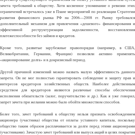
зачета требований к обществу. Хотя косвенное упоминание о ревизии этих
ограничений встречалось уже в Плане мероприятий по реализации Стратегии
развития финансового рынка РФ на 2006—2008 гг. Рынку требовался
дополнительный механизм для привлечения «дешевого» финансирования и
эффективной реструктуризации задолженности, восстановления
платежеспособности без займов и кредитов.
Кроме того, развитые зарубежные правопорядки (например, в США,
Великобритании, Германии, Франции) позволяли активно применять
«акционирование долга» и в докризисный период.
Другой причиной изменений можно назвать малую эффективность данного
запрета. Он не мог полностью гарантировать соблюдение и защиту прав и
интересов кредиторов хозяйственных обществ. Наиболее действенным
средством для кредиторов являются различные способы обеспечения
исполнения обязательств (залог, поручительство и др.). Как я уже говорил,
запрет зачета при желании можно было обойти множеством способов.
Более того, зачет требований к обществу нельзя признать освобождением
акционера (участника) общества от оплаты уставного капитала, поскольку
общество таким образом расплачивается за долги перед этими акционерами
(участниками). Зачастую зачет требований или выпуск акций в целях покрытия