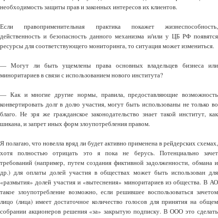
необходимость защиты прав и законных интересов их клиентов.
Если правоприменительная практика покажет жизнеспособность,
действенность и безопасность данного механизма и/или у ЦБ РФ появятся
ресурсы для соответствующего мониторинга, то ситуация может измениться.
— Могут ли быть ущемлены права основных владельцев бизнеса или
миноритариев в связи с использованием нового института?
— Как и многие другие нормы, правила, предоставляющие возможность
конвертировать долг в долю участия, могут быть использованы не только во
благо. Не зря же гражданское законодательство знает такой институт, как
шикана, и запрет иных форм злоупотребления правом.
Я полагаю, что новелла вряд ли будет активно применена в рейдерских схемах,
хотя полностью отрицать это я пока не берусь. Потенциально зачет
требований (например, путем создания фиктивной задолженности, обмана и
др.) для оплаты долей участия в обществах может быть использован для
«размытия» долей участия и «вытеснения» миноритариев из общества. В АО
такое злоупотребление возможно, если решившее воспользоваться зачетом
лицо (лица) имеет достаточное количество голосов для принятия на общем
собрании акционеров решения «за» закрытую подписку. В ООО это сделать