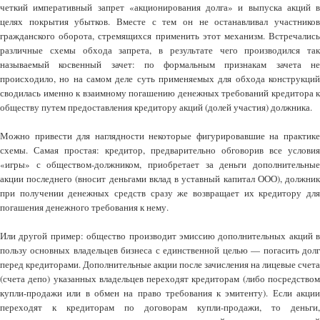
четкий императивный запрет «акционирования долга» и выпуска акций в
целях покрытия убытков. Вместе с тем он не останавливал участников
гражданского оборота, стремящихся применить этот механизм. Встречались
различные схемы обхода запрета, в результате чего производился так
называемый косвенный зачет: по формальным признакам зачета не
происходило, но на самом деле суть применяемых для обхода конструкций
сводилась именно к взаимному погашению денежных требований кредитора к
обществу путем предоставления кредитору акций (долей участия) должника.
Можно привести для наглядности некоторые фигурировавшие на практике
схемы. Самая простая: кредитор, предварительно обговорив все условия
«игры» с обществом-должником, приобретает за деньги дополнительные
акции последнего (вносит деньгами вклад в уставный капитал ООО), должник
при получении денежных средств сразу же возвращает их кредитору для
погашения денежного требования к нему.
Или другой пример: общество производит эмиссию дополнительных акций в
пользу основных владельцев бизнеса с единственной целью — погасить долг
перед кредиторами. Дополнительные акции после зачисления на лицевые счета
(счета депо) указанных владельцев переходят кредиторам (либо посредством
купли-продажи или в обмен на право требования к эмитенту). Если акции
переходят к кредиторам по договорам купли-продажи, то деньги,