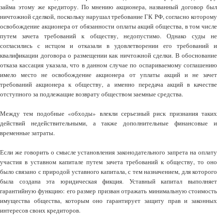
займа этому же кредитору. По мнению акционера, названный договор был
ничтожной сделкой, поскольку нарушал требование ГК РФ, согласно которому
освобождение акционера от обязанности оплаты акций общества, в том числе
путем зачета требований к обществу, недопустимо. Однако суды не
согласились с истцом и отказали в удовлетворении его требований и
квалификации договора о размещении как ничтожной сделки. В обоснование
отказа кассация указала, что в данном случае по оспариваемому соглашению
имело место не освобождение акционера от уплаты акций и не зачет
требований акционера к обществу, а именно передача акций в качестве
отступного за подлежащие возврату обществом заемные средства.
Между тем подобные «обходы» влекли серьезный риск признания таких
действий недействительными, а также дополнительные финансовые и
временные затраты.
Если же говорить о смысле установления законодательного запрета на оплату
участия в уставном капитале путем зачета требований к обществу, то оно
было связано с природой уставного капитала, с тем назначением, для которого
была создана эта юридическая фикция. Уставный капитал выполняет
гарантийную функцию: его размер призван отражать минимальную стоимость
имущества общества, которым оно гарантирует защиту прав и законных
интересов своих кредиторов.