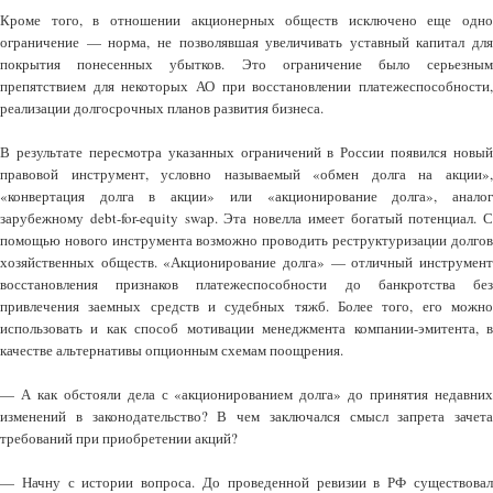
Кроме того, в отношении акционерных обществ исключено еще одно
ограничение — норма, не позволявшая увеличивать уставный капитал для
покрытия понесенных убытков. Это ограничение было серьезным
препятствием для некоторых АО при восстановлении платежеспособности,
реализации долгосрочных планов развития бизнеса.
В результате пересмотра указанных ограничений в России появился новый
правовой инструмент, условно называемый «обмен долга на акции»,
«конвертация долга в акции» или «акционирование долга», аналог
зарубежному debt-for-equity swap. Эта новелла имеет богатый потенциал. С
помощью нового инструмента возможно проводить реструктуризации долгов
хозяйственных обществ. «Акционирование долга» — отличный инструмент
восстановления признаков платежеспособности до банкротства без
привлечения заемных средств и судебных тяжб. Более того, его можно
использовать и как способ мотивации менеджмента компании-эмитента, в
качестве альтернативы опционным схемам поощрения.
— А как обстояли дела с «акционированием долга» до принятия недавних
изменений в законодательство? В чем заключался смысл запрета зачета
требований при приобретении акций?
— Начну с истории вопроса. До проведенной ревизии в РФ существовал