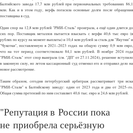
Балтийского завода 17,7 млн рублей при первоначальных требованиях 86,1
млн. Как и в этом году, верфь погасила основные долги после обращения
поставщика в суд.
Один спор на 12,8 млн рублей "РМИ–Сталь" проиграла, а ещё один длится до
сих пор. Поставщик металлов пытается взыскать с верфи 40,6 тыс евро (в
рублях по курсу на момент выплаты) и 10,4 млн рублей за сталь для "Якутии" и
"Чукотки", поставленную в 2021–2023 годах на общую сумму 0,9 млн евро,
что на тот период соответствовало 84,1 млн рублей. В ноябре 2024 года
"РМИ–Сталь" этот спор выиграла (см. "ДП" от 27.11.2024), решение вступило
в законную силу, но летом кассационный суд отменил его и отправил дело на
новое рассмотрение.
Таким образом, сегодня петербургский арбитраж рассматривает три иска
"РМИ–Стали" к Балтийскому заводу: один от 2023 года и два от 2025–го.
Общая сумма претензий по ним составляет 40,6 тыс. евро и 24,6 млн рублей.
"Репутация в России пока
не приобрела серьёзную