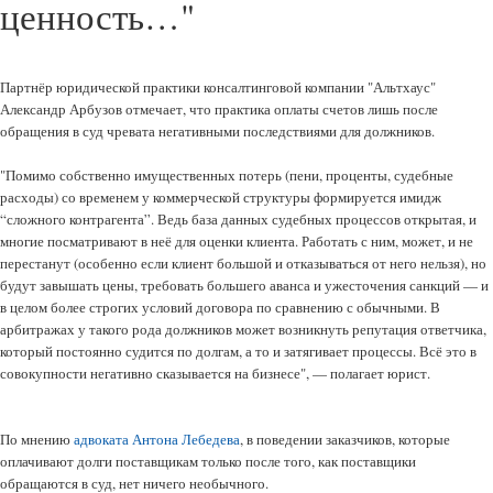
ценность…"
Партнёр юридической практики консалтинговой компании "Альтхаус"
Александр Арбузов отмечает, что практика оплаты счетов лишь после
обращения в суд чревата негативными последствиями для должников.
"Помимо собственно имущественных потерь (пени, проценты, судебные
расходы) со временем у коммерческой структуры формируется имидж
“сложного контрагента”. Ведь база данных судебных процессов открытая, и
многие посматривают в неё для оценки клиента. Работать с ним, может, и не
перестанут (особенно если клиент большой и отказываться от него нельзя), но
будут завышать цены, требовать большего аванса и ужесточения санкций — и
в целом более строгих условий договора по сравнению с обычными. В
арбитражах у такого рода должников может возникнуть репутация ответчика,
который постоянно судится по долгам, а то и затягивает процессы. Всё это в
совокупности негативно сказывается на бизнесе", — полагает юрист.
По мнению
адвоката Антона Лебедева
, в поведении заказчиков, которые
оплачивают долги поставщикам только после того, как поставщики
обращаются в суд, нет ничего необычного.