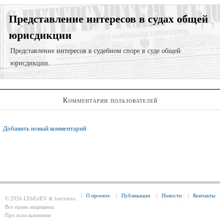
Представление интересов в судах общей
юрисдикции
Представление интересов в судебном споре в суде общей
юрисдикции.
Суд с компанией-застройщиком;
Комментарии пользователей
Возврат долгов через взыскание задолженности;
Регистрация права собственности в судебном порядке;
Добавить новый комментарий
О проекте
Публикации
Новости
Контакты
© 2026 LEbEdEV & barristers.
Все права защищены.
При использовании