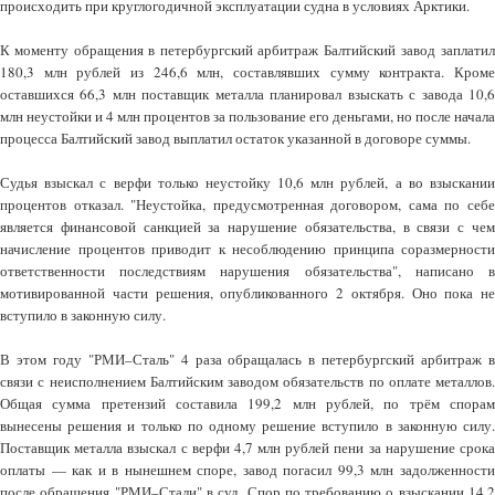
происходить при круглогодичной эксплуатации судна в условиях Арктики.
К моменту обращения в петербургский арбитраж Балтийский завод заплатил
180,3 млн рублей из 246,6 млн, составлявших сумму контракта. Кроме
оставшихся 66,3 млн поставщик металла планировал взыскать с завода 10,6
млн неустойки и 4 млн процентов за пользование его деньгами, но после начала
процесса Балтийский завод выплатил остаток указанной в договоре суммы.
Судья взыскал с верфи только неустойку 10,6 млн рублей, а во взыскании
процентов отказал. "Неустойка, предусмотренная договором, сама по себе
является финансовой санкцией за нарушение обязательства, в связи с чем
начисление процентов приводит к несоблюдению принципа соразмерности
ответственности последствиям нарушения обязательства", написано в
мотивированной части решения, опубликованного 2 октября. Оно пока не
вступило в законную силу.
В этом году "РМИ–Сталь" 4 раза обращалась в петербургский арбитраж в
связи с неисполнением Балтийским заводом обязательств по оплате металлов.
Общая сумма претензий составила 199,2 млн рублей, по трём спорам
вынесены решения и только по одному решение вступило в законную силу.
Поставщик металла взыскал с верфи 4,7 млн рублей пени за нарушение срока
оплаты — как и в нынешнем споре, завод погасил 99,3 млн задолженности
после обращения "РМИ–Стали" в суд. Спор по требованию о взыскании 14,2