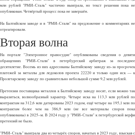
млн рублей "РМИ–Сталь" частично выиграла, но текст решения пока не
опубликован. Четвёртый процесс пока не завершён.
На Балтийском заводе и в "РМИ–Стали" на предложение о комментариях не
отреагировали.
Вторая волна
На портале "Электронное правосудие" опубликованы сведения о девяти
обращениях "РМИ–Стали" в петербургский арбитраж за последнее
десятилетие. Восемь из них адресованы Балтийскому заводу из–за просрочек
платежей за металлы для ледоколов проекта 22220 и только один иск — к
Пролетарскому заводу по сравнительно небольшой сумме 9,2 млн рублей.
Претензии поставщика металлов к Балтийскому заводу носят, если можно так
выразиться, волнообразный характер. Четыре иска на 113,3 млн рублей по
контрактам на 312,6 млн датированы 2023 годом, ещё четыре на 195,1 млн по
контрактам более чем на 386,9 млн (не все материалы споров пока
опубликованы) в 2025–м. В 2024 году у "РМИ–Стали" к петербургской верфи
претензий не было.
"РМИ–Сталь" выиграла два из четырёх споров, начатых в 2023 году, взыскав с