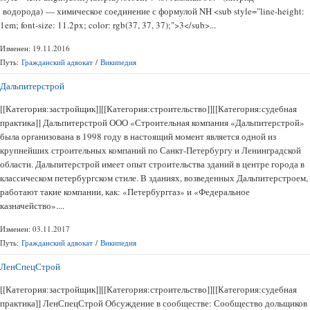
водорода) — химическое соединение с формулой NH <sub style="line-height:
1em; font-size: 11.2px; color: rgb(37, 37, 37);">3</sub>...
Изменен: 19.11.2016
Путь:
Гражданский адвокат
/
Википедия
Дальпитерстрой
[[Категория:застройщик]][[Категория:строительство]][[Категория:судебная
практика]] Дальпитерстрой ООО «Строительная компания «Дальпитерстрой»
была организована в 1998 году в настоящий момент является одной из
крупнейших строительных компаний по Санкт-Петербургу и Ленинградской
области. Дальпитерстрой имеет опыт строительства зданий в центре города в
классическом петербургском стиле. В зданиях, возведенных Дальпитерстроем,
работают такие компании, как: «Петербурггаз» и «Федеральное
казначейство»....
Изменен: 03.11.2017
Путь:
Гражданский адвокат
/
Википедия
ЛенСпецСтрой
[[Категория:застройщик]][[Категория:строительство]][[Категория:судебная
практика]] ЛенСпецСтрой Обсуждение в сообществе: Сообщество дольщиков