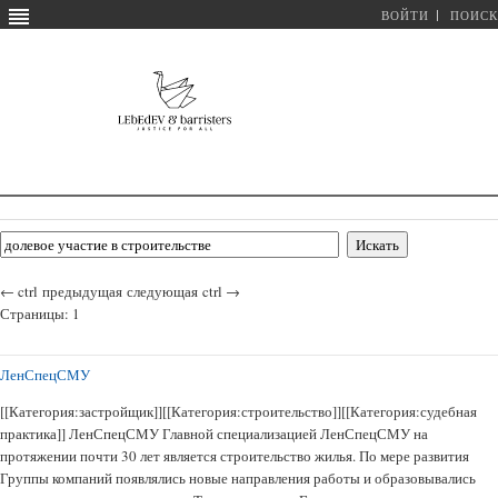
ВОЙТИ
ПОИСК
←
ctrl
предыдущая
следующая
ctrl
→
Страницы:
1
ЛенСпецСМУ
[[Категория:застройщик]][[Категория:строительство]][[Категория:судебная
практика]] ЛенСпецСМУ Главной специализацией ЛенСпецСМУ на
протяжении почти 30 лет является строительство жилья. По мере развития
Группы компаний появлялись новые направления работы и образовывались