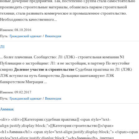
новые дочерние предприятия. Так, постепенно Группа стала самостоятельно
производить строительные материалы, обзавелась парком строительной
техники, стала развивать коммерческое и промышленное строительство.
Необходимость качественного...
Изменен: 08.10.2016
Путь:
Гражданский адвокат
/
Википедия
Л1
... более плачевная. Сообщество: Л1 (ЛЭК) - строительная компания N1
Публикации о застройщике: Л1: я не застройщик, я партнер По неустойке
Долевое участие в строительстве
смирно
Судебная практика по Л1 (ЛЭК)
ЛЭК вступил на путь банкротства Дольщики шантажируют ЛЭК
банкротством Миграция ...
Изменен: 09.02.2017
Путь:
Гражданский адвокат
/
Википедия
Аммиак
<div> </div>[[Категория:судебная практика]] <span style="text-
align:justify;display:block;">[[Категория:строительство]]</span>
<h1>Аммиак</h1> <span style="text-align:justify;display:block;"> </span><span
style="text-align:justify;display:block;"><b>Аммиа́к</b> (нитрид