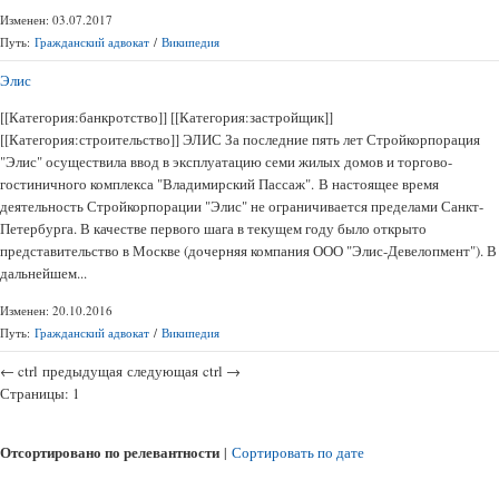
Изменен: 03.07.2017
Путь:
Гражданский адвокат
/
Википедия
Элис
[[Категория:банкротство]] [[Категория:застройщик]]
[[Категория:строительство]] ЭЛИС За последние пять лет Стройкорпорация
"Элис" осуществила ввод в эксплуатацию семи жилых домов и торгово-
гостиничного комплекса "Владимирский Пассаж". В настоящее время
деятельность Стройкорпорации "Элис" не ограничивается пределами Санкт-
Петербурга. В качестве первого шага в текущем году было открыто
представительство в Москве (дочерняя компания ООО "Элис-Девелопмент"). В
дальнейшем...
Изменен: 20.10.2016
Путь:
Гражданский адвокат
/
Википедия
←
ctrl
предыдущая
следующая
ctrl
→
Страницы:
1
Отсортировано по релевантности
|
Сортировать по дате