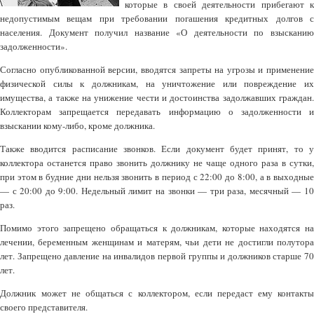
которые в своей деятельности прибегают к
недопустимым вещам при требовании погашения кредитных долгов с
населения. Документ получил название «О деятельности по взысканию
задолженности».
Согласно опубликованной версии, вводятся запреты на угрозы и применение
физической силы к должникам, на уничтожение или повреждение их
имущества, а также на унижение чести и достоинства задолжавших граждан.
Коллекторам запрещается передавать информацию о задолженности и
взыскании кому-либо, кроме должника.
Также вводится расписание звонков. Если документ будет принят, то у
коллектора останется право звонить должнику не чаще одного раза в сутки,
при этом в будние дни нельзя звонить в период с 22:00 до 8:00, а в выходные
— с 20:00 до 9:00. Недельный лимит на звонки — три раза, месячный — 10
раз.
Помимо этого запрещено обращаться к должникам, которые находятся на
лечении, беременным женщинам и матерям, чьи дети не достигли полутора
лет. Запрещено давление на инвалидов первой группы и должников старше 70
лет.
Должник
может не общаться с коллектором, если передаст ему контакты
своего представителя.