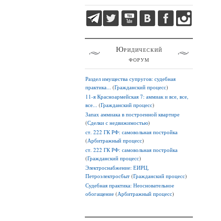
Юридический
форум
Раздел имущества супругов: судебная
практика...
(
Гражданский процесс
)
11-я Красноармейская 7: аммиак и все, все,
все...
(
Гражданский процесс
)
Запах аммиака в построенной квартире
(
Сделки с недвижимостью
)
ст. 222 ГК РФ: самовольная постройка
(
Арбитражный процесс
)
ст. 222 ГК РФ: самовольная постройка
(
Гражданский процесс
)
Электроснабжение: ЕИРЦ,
Петроэлектросбыт
(
Гражданский процесс
)
Судебная практика: Неосновательное
обогащение
(
Арбитражный процесс
)