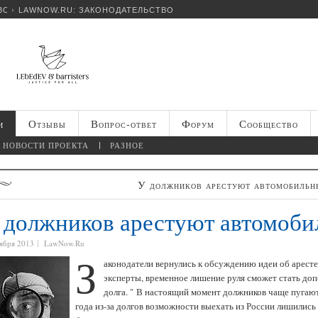
ВОСТИ
LAWNOW.RU: ЗАКОНОДАТЕЛЬСТВО
и
Отзывы
Вопрос-ответ
Форум
Сообщество
НОВОСТИ ПРОЕКТА
РАЗНОЕ
У должников арестуют автомобильн
 должников арестуют автомоби
тября 2013
LawNow.Ru
З
аконодатели вернулись к обсуждению идеи об аресте
эксперты, временное лишение руля сможет стать до
долга.
"
В настоящий момент должников чаще пугают 
года из-за долгов возможности выехать из России лишились