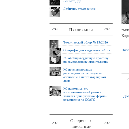
ЛенАвтоДор
Добились отказа в иске
Публикации
выне
Коро
Тематический обзор № 13/2026
Возв
О штрафах для владельцев сайтов
ВС обобщил судебную практику
по самовольному строительству
КС пояснил порядок
распределения расходов на
отопление в многоквартирном
доме
КС напомнил, что
восстановительный ремонт
Доб
является приоритетной формой
возмещения по ОСАГО
Следите за
новостями