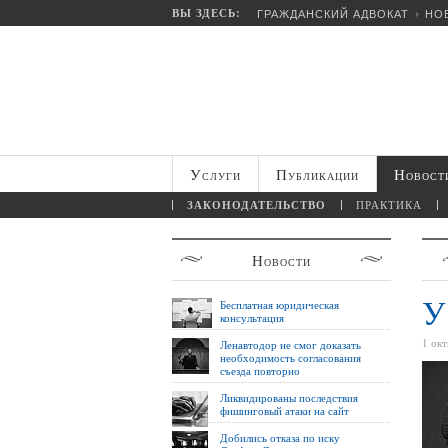
ВЫ ЗДЕСЬ:
ГРАЖДАНСКИЙ АДВОКАТ
НО
Услуги
Публикации
Новост
ЗАКОНОДАТЕЛЬСТВО
ПРАКТИКА
Новости
У
Бесплатная юридическая
консультация
1 ок
Ленавтодор не смог доказать
необходимость согласования
съезда повторно
Ликвидированы последствия
фишинговый атаки на сайт
Добились отказа по иску