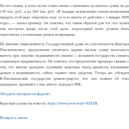
По его словам, в этом случае семья сможет сэкономить на налогах сумму не до
130 тыс. руб., а до 260 тыс. руб. «В порядке исключения считаю возможным
придать этой мере обратную силу, то есть начать ее действие с 1 января 2008
года», — сказал премьер. Он пояснил, что таким образом для тех, кто купил
или построил жилье после этой даты, подоходный налог должен быть
пересчитан, а уплаченные деньги возвращены.
По мнению главы комитета Государственной думы по собственности Виктора
Плескачевского, предложение увеличить задним числом сумму налогового
вычета при покупке недвижимости связано с желанием государства снизить
социальную напряженность. Он отметил, что предложение премьера связано с
тем, что многие граждане, купившие квартиры перед кризисом, вложившие
деньги в недвижимость, сейчас теряют свои средства. Теперь же, убежден
В.Плескачевский, государство демонстрирует, что оно помнит об этих
гражданах, проявляет о них заботу, передает РБК.
Обсудить материал на форуме...
Короткая ссылка на новость:
https://www.lawnow.ru/~SZ8ZR
Возврат к списку