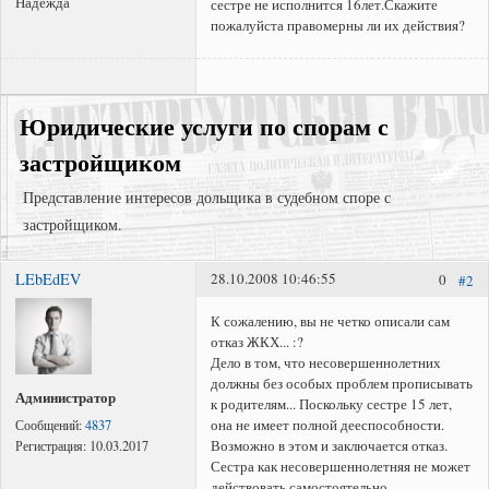
Надежда
сестре не исполнится 16лет.Скажите
пожалуйста правомерны ли их действия?
Юридические услуги по спорам с
застройщиком
Представление интересов дольщика в судебном споре с
застройщиком.
LEbEdEV
28.10.2008 10:46:55
0
#2
Представление интересов в судах общей юрисдикции;
Взыскание задолженности;
К сожалению, вы не четко описали сам
отказ ЖКХ... :?
Регистрация права собственности в судебном порядке;
Дело в том, что несовершеннолетних
должны без особых проблем прописывать
Администратор
к родителям... Поскольку сестре 15 лет,
она не имеет полной дееспособности.
Сообщений:
4837
Возможно в этом и заключается отказ.
Регистрация:
10.03.2017
Сестра как несовершеннолетняя не может
действовать самостоятельно.