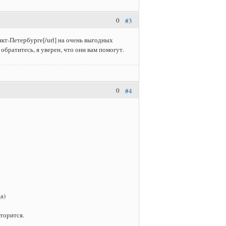
0
#3
нкт-Петербурге[/url] на очень выгодных
 обратитесь, я уверен, что они вам помогут.
0
#4
а)
торится.