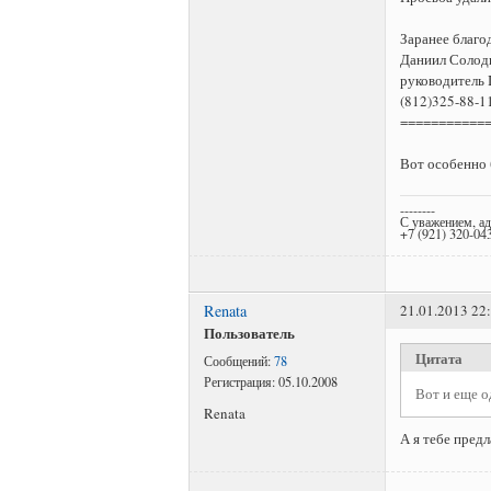
Заранее благо
Даниил Солод
руководитель 
(812)325-88-1
===========
Вот особенно 
--------
С уважением, а
+7 (921) 320-04
Renata
21.01.2013 22
Пользователь
Цитата
Сообщений:
78
Регистрация:
05.10.2008
Вот и еще о
Renata
А я тебе предл