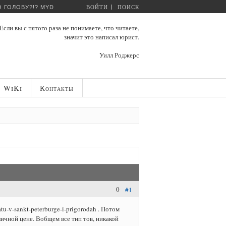
ВОЙТИ
ПОИСК
 ГОЛОВУ?!? MYDOM.SU
Если вы с пятого раза не понимаете, что читаете,
значит это написал юрист.
Уилл Роджерс
WiKi
Контакты
0
#1
tu-v-sankt-peterburge-i-prigorodah . Потом
личной цене. Вобщем все тип тов, никакой