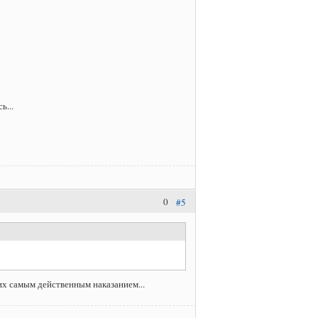
ь...
0
#5
них самым действенным наказанием...