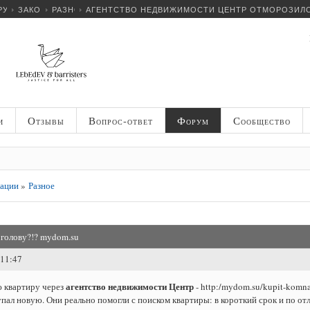
РУМ
ЗАКОНОДАТЕЛЬСТВО РОССИЙСКОЙ ФЕДЕРАЦИИ
РАЗНОЕ
АГЕНТСТВО НЕДВИЖИМОСТИ ЦЕНТР ОТМОРОЗИЛО
и
Отзывы
Вопрос-ответ
Форум
Сообщество
рации
»
Разное
голову?!? mydom.su
:11:47
агентство недвижимости Центр
 квартиру через
- http:/mydom.su/kupit-komna
упал новую. Они реально помогли с поиском квартиры: в короткий срок и по от