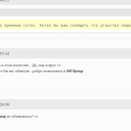
:09:27
о времени суток. Хотел бы вам сообщить что агенство недв
:57:42
в этом агентстве... Да, еще и врут =)
АН Центр
то бы вас обмнули - добро пожаловать в
:20:50
ентр
не объявлялось? =)