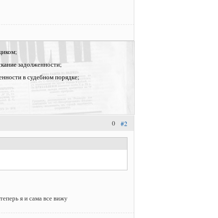
щиком;
скание задолженности;
енности в судебном порядке;
0
#2
теперь я и сама все вижу