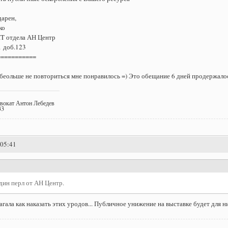
дарен,
ко
IT отдела АН Центр
1 доб.123
===========
беольше не повториться мне понравилось =) Это обещание 6 дней продержалос
двокат Антон Лебедев
33
:05:41
дин перл от АН Центр.
агала как наказать этих уродов... Публичное унижение на выставке будет для 