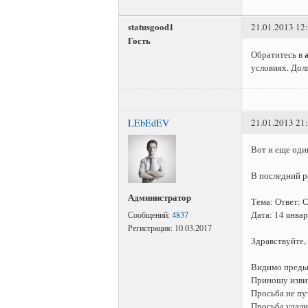
statusgood1
21.01.2013 12
Гость
Обратитесь в
условиях. Долг
LEbEdEV
21.01.2013 21
Вот и еще оди
В последний р
Администратор
Тема: Ответ: 
Дата: 14 янва
Сообщений:
4837
Регистрация:
10.03.2017
Здравствуйте,
Видимо предыд
Приношу извин
Просьба не пу
Просьба удали