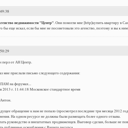
:49:38
агенство недвижимости "Центр"
. Они помогли мне [http]купить квартиру в Са
о бы еще искал, если бы мне не посоветовали это агенство, поэтому и вы к ним
:50:29
н перл от АН Центр.
аз мне прислали письмо следующего содержания:
СПАМ на форумах...
ря 2013 г. 11:44:18 Московское стандартное время
 Антон.
ущее обращение к нам не попало (просмотрел последние три месяца 2012 год
ения. На одном ресурсе не должны были размещать более одного отзыва.
тать руководство и внештатных продвиженцев. Выговор сделан, больше не пов
ть публичные оскорбления с Вашего ресурса