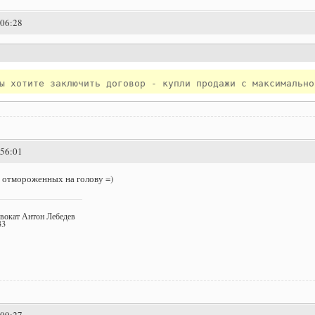
:06:28
:56:01
 отмороженных на голову =)
двокат Антон Лебедев
33