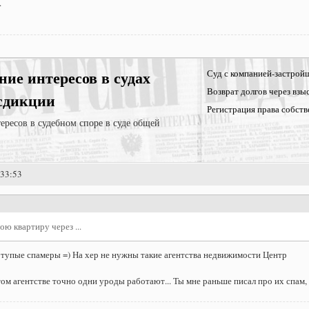
.
ние интересов в судах
Суд с компанией-застрой
Возврат долгов через взы
сдикции
Регистрация права собств
ересов в судебном споре в суде общей
:33:53
ою квартиру через ...
 тупые спамеры =) На хер не нужны такие агентства недвижимости Центр
том агентстве точно одни уроды работают... Ты мне раньше писал про их спам, 