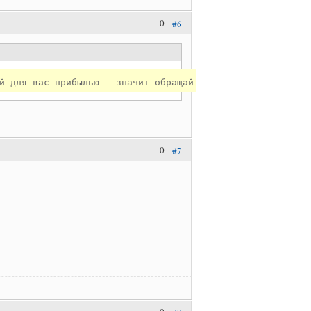
0
#6
0
#7