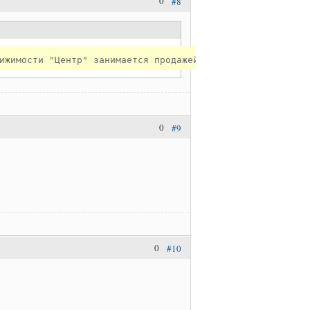
0
#8
ижимости "Центр" занимается продажей недвижимости за руб
0
#9
0
#10