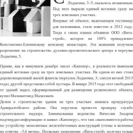
Лодыгина, 3–5, оказалось незаконным.
Под него вырыли единый котлован сразу на
трех земельных участках.
Впервые об объекте, включающем гостиницу
для паломников, стало известно в 2012 году.
Тогда о своих планах объявило ООО «Вита-
строй», которое на 100% принадлежит
Константино-Еленинскому женскому монастырю. Эта компания получила
разрешение на строительство духовно-просветительского центра в переулке
Лодыгина, 5.
Однако, как в минувшем декабре писал «Канонер», в реальности выкопали
единый котлован сразу на трех земельных участках. На одном из них стоял
дореволюционный жилой флигель (переулок Лодыгина, 3; снесен весной 2013
года), другой представлял собой пустырь. В январе 2015 года этот свободный
от зданий надел, сформированный для размещения религиозного объекта,
купил Маламагомед Малахмаев.
Делом о строительстве здания на трех участках занялась прокуратура
Адмиралтейского района. Она поручила провести проверку службе
строительного надзора. Замначальника ведомства Вячеслав Захаров
подтвердил информацию и заявил «Канонеру», что там «выполняются работы
по устройству монолитных железобетонных конструкций (стены и колонны)
на отметке –3,6 метра». Поскольку разрешение «Вита-строй» получил только