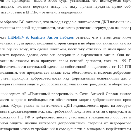
ами не приведены. Вместо этого суды установили, что исследуемая сдел
изведена, плотина передана истцу по акту приема-передачи, право соб
гистрировано в ЕГРН», – отмечено в определении.
м образом, ВС заключил, что выводы судов о ничтожности ДКП плотины не о
твенника спорной недвижимости, отменил их решения и вернул дело на новое
окат
LEbEdEV & barristers
Антон Лебедев
отметил, что в этом деле ниже
узиться в суть правоотношений сторон спора и не обратили внимания на отс
али оценки тому, что сделка ничтожна, поскольку ответчик не имел права р
раняет пороков сделки, если она совершена с нарушением закона. Они не
мальным отказом из-за пропуска срока исковой давности, хотя ст. 199 
йствительности ничтожной сделки по собственной инициативе, а ст. 195 Г
нованным, что предполагает анализ всех обстоятельств, включая добросо
оритет принципа добросовестности над формальными основаниями для от
енции усиления защиты добросовестных участников гражданского оборота», –
рший юрист АБ «Присяжный поверенный» г. Сочи Алексей Спелов считае
тавлен вопрос о необходимости обеспечения защиты добросовестного прио
авца. «Суды, указав на ничтожность ДКП недвижимости, право на которую 
зали в удовлетворении исковых требований покупателя в связи с пропуском п
положения ГК РФ о добросовестности участников гражданского оборота и
ебной защиты именно интересов добросовестной стороны от недобросовес
летворении исковых требований в совокупности с выводом о недействитель