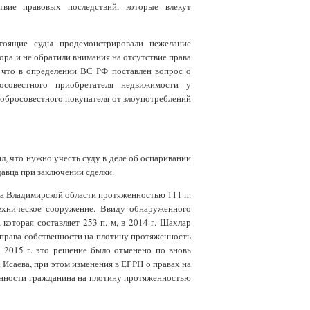
твие правовых последствий, которые влекут
тоящие суды продемонстрировали нежелание
ора и не обратили внимания на отсутствие права
, что в определении ВС РФ поставлен вопрос о
осовестного приобретателя недвижимости у
обросовестного покупателя от злоупотреблений
л, что нужно учесть суду в деле об оспаривании
авца при заключении сделки.
ка Владимирской области протяженностью 111 п.
техническое сооружение. Ввиду обнаруженного
которая составляет 253 п. м, в 2014 г. Шахлар
 права собственности на плотину протяженность
ря 2015 г. это решение было отменено по вновь
Исаева, при этом изменения в ЕГРН о правах на
енности гражданина на плотину протяженностью