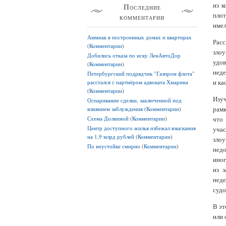
из к
Последние
плот
комментарии
имел
Аммиак в построенных домах и квартирах
Рас
(
Комментарии
)
злоу
Добились отказа по иску ЛенАвтоДор
удо
(
Комментарии
)
неде
Петербургский подрядчик "Газпром флота"
и ка
расстался с партнёром адвоката Хмарина
(
Комментарии
)
Изуч
Оспаривание сделки, заключенной под
рамк
влиянием заблуждения
(
Комментарии
)
Схема Долниной
(
Комментарии
)
что
Центр доступного жилья избежал взыскания
учас
на 1,9 млрд рублей
(
Комментарии
)
зло
По неустойке смирно
(
Комментарии
)
недо
иног
из 
неде
судо
В эт
или 