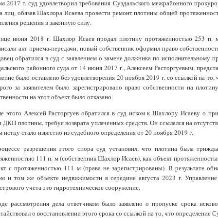
м 2017 г. суд удовлетворил требования Суздальского межрайонного прокуро
а лиц, обязав Шахлора Исаева провести ремонт плотины общей протяженност
пления решения в законную силу.
онце июня 2018 г. Шахлор Исаев продал плотину протяженностью 253 п. м
исали акт приема-передачи, новый собственник оформил право собственност
авец обратился в суд с заявлением о замене должника по исполнительному 
альского районного суда от 14 июня 2017 г., Алексеем Расторгуевым, пред
ление было оставлено без удовлетворения 20 ноября 2019 г. со ссылкой на то, 
рого за заявителем было зарегистрировано право собственности на плотин
твенности на этот объект было отказано.
е этого Алексей Расторгуев обратился в суд иском к Шахлору Исаеву о п
 ДКП плотины, требуя возврата уплаченных средств. Он ссылался на отсутств
м истцу стало известно из судебного определения от 20 ноября 2019 г.
роцессе разрешения этого спора суд установил, что плотина была трижды
яженностью 111 п. м (собственник Шахлор Исаев), как объект протяженностью 
кт с протяженностью 111 м (права не зарегистрированы). В результате о
м и том же объекте недвижимости в середине августа 2023 г. Управление
стрового учета это гидротехническое сооружение.
де рассмотрения дела ответчиком было заявлено о пропуске срока исково
тайствовал о восстановлении этого срока со ссылкой на то, что определение Су