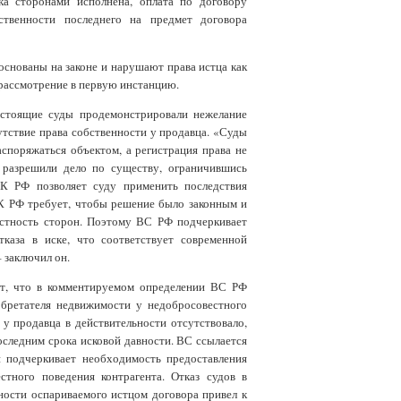
ка сторонами исполнена, оплата по договору
ственности последнего на предмет договора
снованы на законе и нарушают права истца как
 рассмотрение в первую инстанцию.
стоящие суды продемонстрировали нежелание
утствие права собственности у продавца. «Суды
аспоряжаться объектом, а регистрация права не
 разрешили дело по существу, ограничившись
ГК РФ позволяет суду применить последствия
ПК РФ требует, чтобы решение было законным и
вестность сторон. Поэтому ВС РФ подчеркивает
каза в иске, что соответствует современной
 заключил он.
т, что в комментируемом определении ВС РФ
бретателя недвижимости у недобросовестного
у продавца в действительности отсутствовало,
оследним срока исковой давности. ВС ссылается
 подчеркивает необходимость предоставления
тного поведения контрагента. Отказ судов в
ности оспариваемого истцом договора привел к