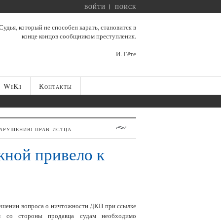
ВОЙТИ
ПОИСК
Судья, который не способен карать, становится в
конце концов сообщником преступления.
И. Гёте
WiKi
Контакты
нарушению прав истца
жной привело к
решении вопроса о ничтожности ДКП при ссылке
ом со стороны продавца судам необходимо