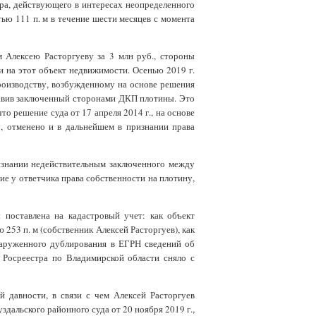
ра, действующего в интересах неопределенного
ью 111 п. м в течение шести месяцев с момента
 Алексею Расторгуеву за 3 млн руб., стороны
и на этот объект недвижимости. Осенью 2019 г.
производству, возбужденному на основе решения
ставив заключенный сторонами ДКП плотины. Это
что решение суда от 17 апреля 2014 г., на основе
у, отменено и в дальнейшем в признании права
ризнании недействительным заключенного между
ие у ответчика права собственности на плотину,
 поставлена на кадастровый учет: как объект
253 п. м (собственник Алексей Расторгуев), как
бнаруженного дублирования в ЕГРН сведений об
 Росреестра по Владимирской области сняло с
й давности, в связи с чем Алексей Расторгуев
здальского районного суда от 20 ноября 2019 г.,