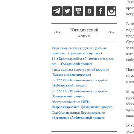
Лето
круг
всту
В к
Юридический
подп
форум
прод
Сузд
заяв
Раздел имущества супругов: судебная
практика...
(
Гражданский процесс
)
кото
11-я Красноармейская 7: аммиак и все, все,
собс
все...
(
Гражданский процесс
)
Посл
Запах аммиака в построенной квартире
(
Сделки с недвижимостью
)
ними
ст. 222 ГК РФ: самовольная постройка
о че
(
Арбитражный процесс
)
ст. 222 ГК РФ: самовольная постройка
В п
(
Гражданский процесс
)
прот
Электроснабжение: ЕИРЦ,
объе
Петроэлектросбыт
(
Гражданский процесс
)
одно
Судебная практика: Неосновательное
када
обогащение
(
Арбитражный процесс
)
В хо
хода