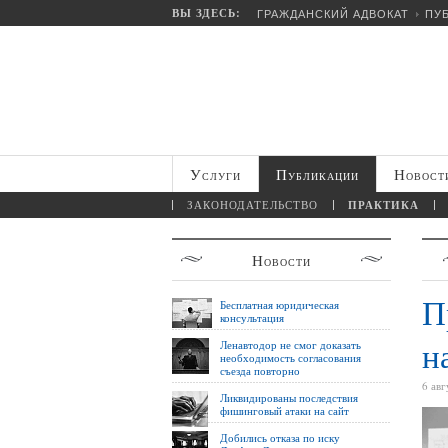
ВЫ ЗДЕСЬ:
ГРАЖДАНСКИЙ АДВОКАТ
ПУ
Услуги
Публикации
Новост
ЗАКОНОДАТЕЛЬСТВО
ПРАКТИКА
Новости
П
Бесплатная юридическая
консультация
н
Ленавтодор не смог доказать
необходимость согласования
съезда повторно
6 авг
Ликвидированы последствия
фишинговый атаки на сайт
Добились отказа по иску