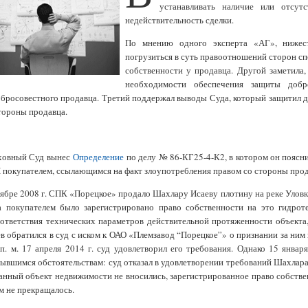
устанавливать наличие или отсутс
недействительность сделки.
По мнению одного эксперта «АГ», нижес
погрузиться в суть правоотношений сторон сп
собственности у продавца. Другой заметила
необходимости обеспечения защиты добр
бросовестного продавца. Третий поддержал выводы Суда, который защитил д
тороны продавца.
ховный Суд вынес
Определение
по делу № 86-КГ25-4-К2, в котором он поясни
покупателем, ссылающимся на факт злоупотребления правом со стороны прод
ябре 2008 г. СПК «Порецкое» продало Шахлару Исаеву плотину на реке Улов
за покупателем было зарегистрировано право собственности на это гидро
ответствия технических параметров действительной протяженности объекта, 
в обратился в суд с иском к ОАО «Племзавод “Порецкое”» о признании за ним
п. м. 17 апреля 2014 г. суд удовлетворил его требования. Однако 15 янва
ывшимся обстоятельствам: суд отказал в удовлетворении требований Шахлара 
анный объект недвижимости не вносились, зарегистрированное право собств
м не прекращалось.