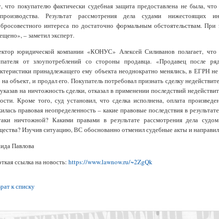
, что покупателю фактически судебная защита предоставлена не была, чт
опроизводства. Результат рассмотрения дела судами нижестоящих и
обросовестного интереса по достаточно формальным обстоятельствам. При
ещено», – заметил эксперт.
ектор юридической компании «КОНУС» Алексей Силиванов полагает, что 
упателя от злоупотреблений со стороны продавца. «Продавец после ряд
ктеристики принадлежащего ему объекта неоднократно менялись, в ЕГРН не
 на объект, и продал его. Покупатель потребовал признать сделку недействит
 указав на ничтожность сделки, отказал в применении последствий недействи
ости. Кроме того, суд установил, что сделка исполнена, оплата произведе
илась правовая неопределенность – какие правовые последствия в результате
-таки ничтожной? Какими правами в результате рассмотрения дела судо
ества? Изучив ситуацию, ВС обоснованно отменил судебные акты и направил д
ида Павлова
ткая ссылка на новость:
https://www.lawnow.ru/~2ZgQk
рат к списку