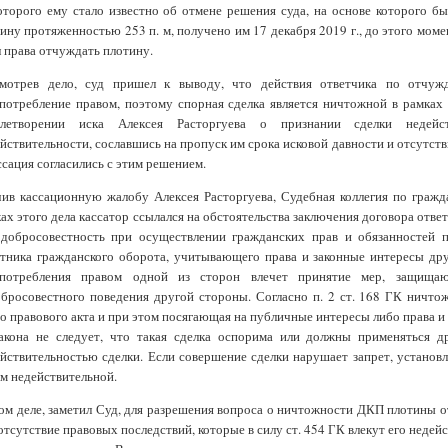
оторого ему стало известно об отмене решения суда, на основе которого б
ину протяженностью 253 п. м, получено им 17 декабря 2019 г., до этого момен
 права отчуждать плотину.
смотрев дело, суд пришел к выводу, что действия ответчика по отчуж
потребление правом, поэтому спорная сделка является ничтожной в рамках 
влетворении иска Алексея Расторгуева о признании сделки недейс
йствительности, сославшись на пропуск им срока исковой давности и отсутств
ссация согласились с этим решением.
ив кассационную жалобу Алексея Расторгуева, Судебная коллегия по гражд
ах этого дела кассатор ссылался на обстоятельства заключения договора отв
 добросовестность при осуществлении гражданских прав и обязанностей п
тника гражданского оборота, учитывающего права и законные интересы др
употребления правом одной из сторон влечет принятие мер, защища
бросовестного поведения другой стороны. Согласно п. 2 ст. 168 ГК ничто
о правового акта и при этом посягающая на публичные интересы либо права и
закона не следует, что такая сделка оспорима или должны применяться д
йствительностью сделки. Если совершение сделки нарушает запрет, установл
м недействительной.
ом деле, заметил Суд, для разрешения вопроса о ничтожности ДКП плотины от
отсутствие правовых последствий, которые в силу ст. 454 ГК влекут его недей