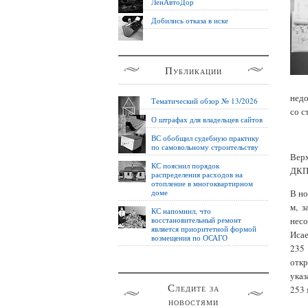
ЛенАвтоДор
Добились отказа в иске
Публикации
недо
Тематический обзор № 13/2026
со с
О штрафах для владельцев сайтов
ВС обобщил судебную практику
по самовольному строительству
Вер
КС пояснил порядок
ДКП 
распределения расходов на
отопление в многоквартирном
доме
В но
м, 
КС напомнил, что
восстановительный ремонт
несо
является приоритетной формой
Исае
возмещения по ОСАГО
235 
откр
указ
Следите за
253 
новостями