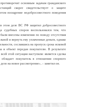
о противоречит основным задачам гражданского
нстанций скорее свидетельствует о защите
 этом поощрение недобросовестного поведения
в этом деле ВС РФ защитил добросовестного
а судебных споров воспользовался тем, что
 были внесены изменения по поводу отсутствия
ельной и вернуть ему уплаченные деньги, однако
тельности, сославшись на пропуск срока исковой
на и объект передан покупателю. В результате
 всей этой ситуации наступили: является сделка
м обладает покупатель в отношении спорного
ело на новое рассмотрение», – заметил он.