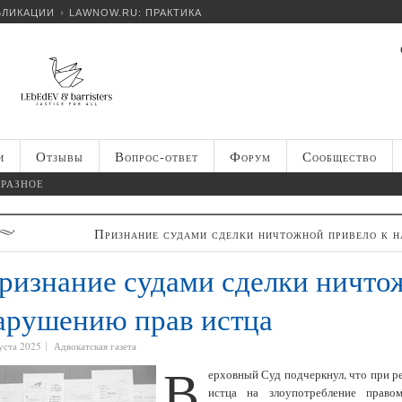
БЛИКАЦИИ
LAWNOW.RU: ПРАКТИКА
и
Отзывы
Вопрос-ответ
Форум
Сообщество
РАЗНОЕ
Признание судами сделки ничтожной привело к 
ризнание судами сделки ничто
арушению прав истца
уста 2025
Адвокатская газета
В
ерховный Суд подчеркнул, что при 
истца на злоупотребление прав