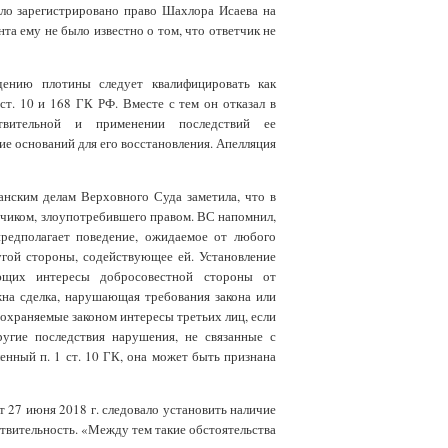
ыло зарегистрировано право Шахлора Исаева на
та ему не было известно о том, что ответчик не
дению плотины следует квалифицировать как
ст. 10 и 168 ГК РФ. Вместе с тем он отказал в
твительной и применении последствий ее
ие оснований для его восстановления. Апелляция
анским делам Верховного Суда заметила, что в
етчиком, злоупотребившего правом. ВС напомнил,
редполагает поведение, ожидаемое от любого
угой стороны, содействующее ей. Установление
ющих интересы добросовестной стороны от
жна сделка, нарушающая требования закона или
 охраняемые законом интересы третьих лиц, если
ругие последствия нарушения, не связанные с
енный п. 1 ст. 10 ГК, она может быть признана
 27 июня 2018 г. следовало установить наличие
ствительность. «Между тем такие обстоятельства