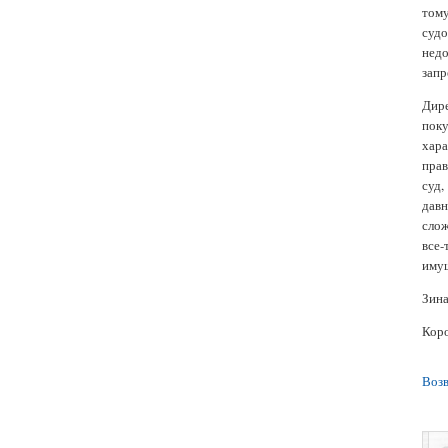
тому
суд
нед
запр
Дир
пок
хара
прав
суд,
давн
слож
все
имущ
Зина
Коро
Возв