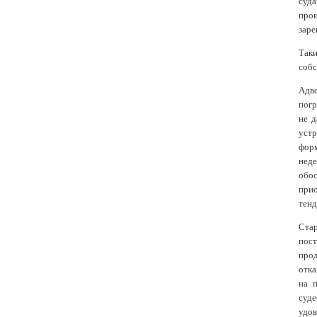
суд
про
заре
Таки
собс
Адв
погр
не д
уст
фор
неде
обос
при
тенд
Ста
пос
прод
отка
на 
суд
удов