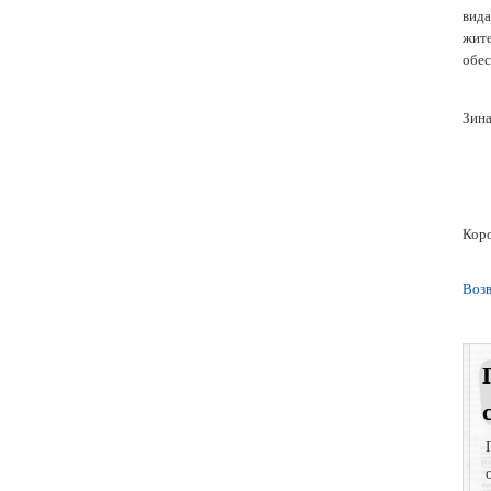
вида
жите
обес
Зина
Коро
Возв