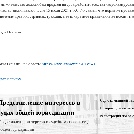
 на жительство должен был продлен на срок действия всех антикоронавирусных
льство заканчивался после 15 июля 2021 г. КС РФ указал, что норма не против
печение прав иностранных граждан, а ее конкретное применение не входит в к
ида Павлова
ткая ссылка на новость:
https://www.lawnow.ru/~aYWWU
рат к списку
Представление интересов в
Суд с компанией-за
Возврат долгов чер
судах общей юрисдикции
Регистрация права 
Представление интересов в судебном споре в суде
общей юрисдикции.