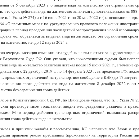
ления от 5 сентября 2023 г. о выдаче вида на жительство без ограничения ср
и, что срок действия вида на жительство заявителя приостанавливался на 888 д
ве п. 1 Указа № 274) и с 16 июня 2021 г. по 20 мая 2022 г. (на основании подп.
4 «О временных мерах по урегулированию правового положения иностранны
рации в период преодоления последствий распространения новой коронавиру
цюань мог обратиться за выдачей вида на жительство без ограничения срока 
 на жительство, т.е. до 12 марта 2024 г.
ою очередь кассация отменила эти судебные акты и отказала в удовлетворени
ья Верховного Суда РФ. Они указали, что нижестоящими судами был непра
твия вида на жительство заявителя истекал после 15 июня 2021 г., а течение 
дившегося с 22 декабря 2019 г. по 14 февраля 2023 г. за пределами РФ, под
 г. временных ограничений на транспортное сообщение с КНР) до 17 августа 20
 окончания срока действия его вида на жительство 8 декабря 2022 г. он 
льство без ограничения срока действия.
лобе в Конституционный Суд РФ Лю Цзяньцюань указал, что п. 1 Указа № 27
уская противоречивое толкование, вводит неоправданные различия в прав
делами РФ в период действия транспортных ограничений, вызванных распр
чения срока действия вида на жительство.
азывая в принятии жалобы к рассмотрению, КС напомнил, что Закон о пр
деляя правовой режим пребывания (проживания) на территории России ино