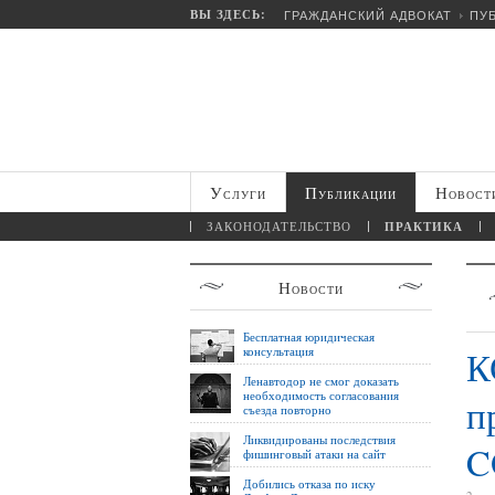
ВЫ ЗДЕСЬ:
ГРАЖДАНСКИЙ АДВОКАТ
ПУ
Услуги
Публикации
Новост
ЗАКОНОДАТЕЛЬСТВО
ПРАКТИКА
Новости
Бесплатная юридическая
консультация
К
Ленавтодор не смог доказать
необходимость согласования
п
съезда повторно
Ликвидированы последствия
C
фишинговый атаки на сайт
Добились отказа по иску