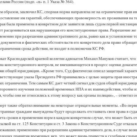
елами России (подп. «в» п. 1 Указа № 364).
м образом, заключил КС, спорная норма направлена не на ограничение прав ино
оставление им гарантий, обеспечивающих правомерность их проживания на те
рая была применена в конкретном деле заявителя лишь судом первой инстанци
т расцениваться как нарушающая его конституционные права. Разрешение же
енению при разрешении административного дела, равно как и установление тог
 документов и фактических обстоятельств его конкретного дела право обращат
ограничения срока действия, не входит в полномочия КС РФ.
кат Краснодарской краевой коллегии адвокатов Михаил Мануков считает, что
на конституционного контроля, не вмешивающегося в процесс оценки доказат
ми общей юрисдикции. «Кроме того, Суд фактически описал защитный характе
ветствующие указы Президента РФ принимались с целью защиты прав иностра
 их ограничения. Тем самым КС дает четкий сигнал для судов общей юрисдикц
тороннего изучения положений временных НПА и их взаимодействия, чтобы и
, чтобы они не относились к этому вопросу как органы полиции», – отметил он
ерт также обратил внимание на некоторые отрицательные моменты. «Во-первы
транные граждане вынуждены будут продолжать отстаивать свои права в суд
ета сроков и применения норм в каждом конкретном случае, что может быть о
сылкой на ст. 125 Конституции и ст. 3 Закона о Конституционном Суде отказал
ежавших применению при разрешении административного дела, в случае воз
ующих принятия временных мер, это может вновь привести к судебным спорам