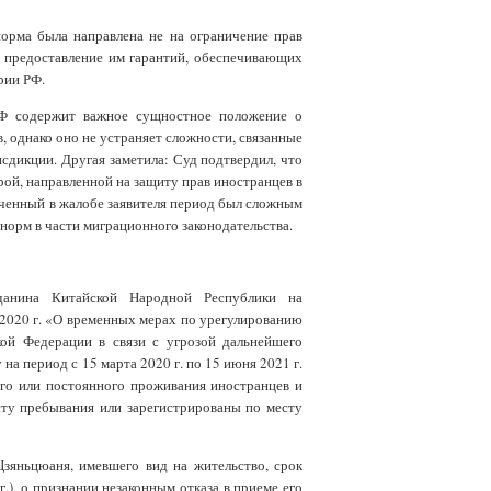
норма была направлена не на ограничение прав
на предоставление им гарантий, обеспечивающих
рии РФ.
РФ содержит важное сущностное положение о
 однако оно не устраняет сложности, связанные
дикции. Другая заметила: Суд подтвердил, что
ой, направленной на защиту прав иностранцев в
аченный в жалобе заявителя период был сложным
норм в части миграционного законодательства.
ина Китайской Народной Республики на
 2020 г. «О временных мерах по урегулированию
ой Федерации в связи с угрозой дальнейшего
а период с 15 марта 2020 г. по 15 июня 2021 г.
ого или постоянного проживания иностранцев и
есту пребывания или зарегистрированы по месту
зяньцюаня, имевшего вид на жительство, срок
.), о признании незаконным отказа в приеме его