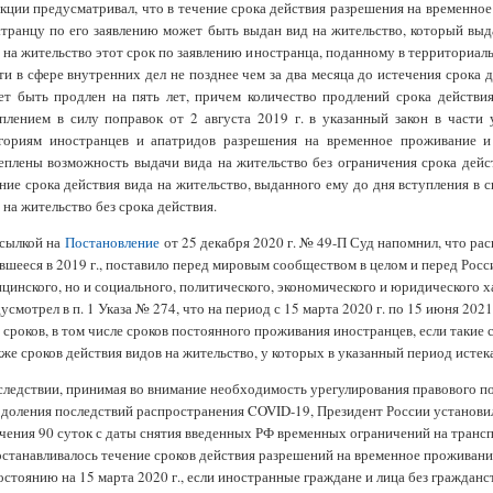
кции предусматривал, что в течение срока действия разрешения на временно
транцу по его заявлению может быть выдан вид на жительство, который выда
 на жительство этот срок по заявлению иностранца, поданному в территориал
ти в сфере внутренних дел не позднее чем за два месяца до истечения срока 
т быть продлен на пять лет, причем количество продлений срока действия
плением в силу поправок от 2 августа 2019 г. в указанный закон в част
егориям иностранцев и апатридов разрешения на временное проживание и 
еплены возможность выдачи вида на жительство без ограничения срока дейс
ние срока действия вида на жительство, выданного ему до дня вступления в с
 на жительство без срока действия.
ссылкой на
Постановление
от 25 декабря 2020 г. № 49-П Суд напомнил, что ра
вшееся в 2019 г., поставило перед мировым сообществом в целом и перед Росс
цинского, но и социального, политического, экономического и юридического хар
усмотрел в п. 1 Указа № 274, что на период с 15 марта 2020 г. по 15 июня 202
 сроков, в том числе сроков постоянного проживания иностранцев, если такие 
кже сроков действия видов на жительство, у которых в указанный период истека
ледствии, принимая во внимание необходимость урегулирования правового п
доления последствий распространения COVID-19, Президент России установил п
чения 90 суток с даты снятия введенных РФ временных ограничений на тран
станавливалось течение сроков действия разрешений на временное проживание
остоянию на 15 марта 2020 г., если иностранные граждане и лица без граждан