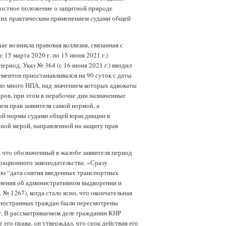
ностное положение о защитной природе
 с их практическим применением судами общей
ае возникла правовая коллизия, связанная с
15 марта 2020 г. по 15 июня 2021 г.)
ериод. Указ № 364 (с 16 июня 2021 г.) вводил
ментов приостанавливался на 90 суток с даты
ло много НПА, над значением которых адвокаты
ров, при этом в нерабочие дни назначенные
ем прав заявителя самой нормой, а
той нормы судами общей юрисдикции в
нной мерой, направленной на защиту прав
что обозначенный в жалобе заявителя период
рационного законодательства. «Сразу
ию “дата снятия введенных транспортных
ления об административном выдворении и
 № 1267), когда стало ясно, что окончательная
м иностранных граждан были пересмотрены
г. В рассматриваемом деле гражданин КНР
его права, он утверждал, что срок действия его