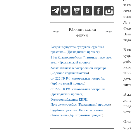
заяв
сочл
осно
№ 36
Феде
Юридический
Цзян
форум
вида
Раздел имущества супругов: судебная
В св
практика...
(
Гражданский процесс
)
суд
11-я Красноармейская 7: аммиак и все, все,
дейс
все...
(
Гражданский процесс
)
нахо
Запах аммиака в построенной квартире
2022
(
Сделки с недвижимостью
)
ст. 222 ГК РФ: самовольная постройка
даты
(
Арбитражный процесс
)
жите
ст. 222 ГК РФ: самовольная постройка
(
Гражданский процесс
)
В жа
Электроснабжение: ЕИРЦ,
доп
Петроэлектросбыт
(
Гражданский процесс
)
пре
Судебная практика: Неосновательное
исте
обогащение
(
Арбитражный процесс
)
Отк
опре