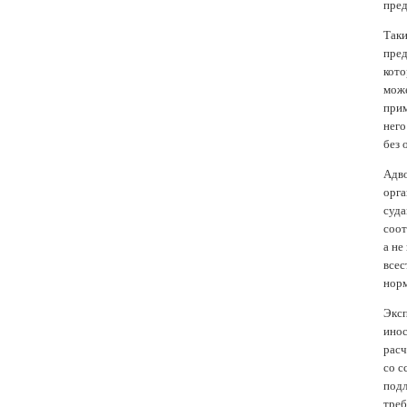
пред
Таки
пред
кото
може
прим
него
без 
Адво
орга
суда
соот
а не
всес
норм
Эксп
инос
расч
со с
подл
треб