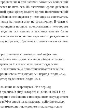
е проживание и при наличии законных оснований
ется на пять лет. По окончании срока действия
ьный орган федерального органа исполнительной
действия имеющегося у него вида на жительство,
 вида на жительство не ограничено. В связи с
и упрощения порядка предоставления некоторым
вида на жительство в законодательстве были
твия, а также право иностранного гражданина в
илу поправок, обратиться с заявлением о выдаче
спространение коронавирусной инфекции,
ией в частности множество проблем не только
актера. В связи с этим глава государства
1 г. включительно приостанавливается течение
сроки истекают в указанный период (подп. «а»),
ет срок действия (подп. «г»).
оложения иностранцев в РФ в период
равило, в силу которого с 16 июня 2021 г. до
спортное сообщение с иностранным государством
 в РФ и видов на жительство, действительных
ства, имеющие такие документы, находятся за