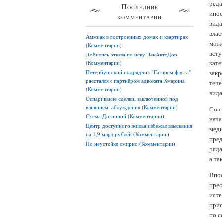
реда
Последние
инос
комментарии
вида
влас
Аммиак в построенных домах и квартирах
може
(
Комментарии
)
всту
Добились отказа по иску ЛенАвтоДор
кат
(
Комментарии
)
Петербургский подрядчик "Газпром флота"
закр
расстался с партнёром адвоката Хмарина
тече
(
Комментарии
)
вида
Оспаривание сделки, заключенной под
влиянием заблуждения
(
Комментарии
)
Со 
Схема Долниной
(
Комментарии
)
нача
Центр доступного жилья избежал взыскания
меди
на 1,9 млрд рублей
(
Комментарии
)
пред
По неустойке смирно
(
Комментарии
)
ряда
а та
Впос
прео
исте
прио
по с