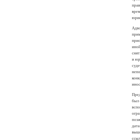
прав
врем
юрис
Адв
прим
прио
иной
снят
и юр
суде
непо
конк
инос
Пред
был 
вспо
огра
позж
дата
выше
ссыл