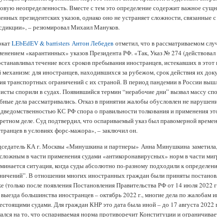
овую неопределенность. Вместе с тем это определение содержит важное сущ
енных президентских указов, однако оно не устраняет сложности, связанные
дикции», – резюмировал Михаил Мануков.
окат
LEbEdEV & barristers
Антон Лебедев
отметил, что в рассматриваемом случ
енением «карантинных» указов Президента РФ. «Так, Указ № 274 (действовал с 
станавливал течение всех сроков пребывания иностранцев, истекавших в этот п
 механизм: для иностранцев, находившихся за рубежом, срок действия их доку
ия транспортных ограничений с их страной. В период пандемии в России выш
исты спорили в судах. Появившийся термин “нерабочие дни” вызвал массу спо
бные дела рассматривались. Отказ в принятии жалобы обусловлен не нарушени
дведомственностью КС РФ спора о правильности толкования и применения э
ретном деле. Суд подтвердил, что оспариваемый указ был правомерной време
транцев в условиях форс-мажора», – заключил он.
седатель КА г. Москвы «Минушкина и партнеры» Анна Минушкина заметила, 
сложным в части применения судами «антикоронавирусных» норм в части миг
минается ситуация, когда суды абсолютно по-разному подходили к определен
ничений”. В отношении многих иностранных граждан были приняты постанов
е (только после появления Постановления Правительства РФ от 14 июля 2022 г.
 выезда большинства иностранцев – октябрь 2022 г., многие дела по жалоба
стоящими судами. Для граждан КНР это дата была иной – до 17 августа 2022 
ался на то, что оспариваемая норма противоречит Конституции и ограничивает 