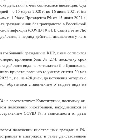
ока действия, с чем согласилась апелляция. Суд
ней – с 15 марта 2020 г. по 16 июня 2021 г. (на
 «в» п. 1 Указа Президента РФ от 15 июня 2021 г.
х граждан и лиц без гражданства в Российской
сной инфекции (COVID-19)»). В связи с этим Лю
действия, в период действия имевшегося у него
и требований гражданина КНР, с чем согласился
вомерно применен Указ № 274, поскольку срок
срока действия вида на жительство Лю Цзянцюаня,
лежало приостановлению (с учетом снятия 20 мая
22 г., т.е. на 428 дней, до истечения которых с
мог обратиться с заявлением о выдаче вида на
4 не соответствует Конституции, поскольку он,
овом положении иностранцев, находившихся за
остранением COVID-19, в зависимости от даты
авовом положении иностранных граждан в РФ,
странцев и апатридов, в ранее действовавшей