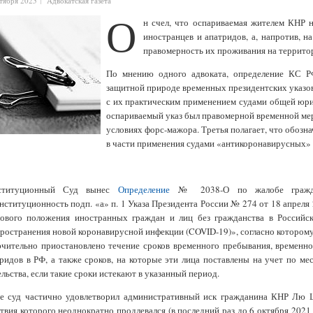
нтября 2025
Адвокатская газета
О
н счел, что оспариваемая жителем КНР 
иностранцев и апатридов, а, напротив, 
правомерность их проживания на террито
По мнению одного адвоката, определение КС 
защитной природе временных президентских указов,
с их практическим применением судами общей юрис
оспариваемый указ был правомерной временной мер
условиях форс-мажора. Третья полагает, что обозн
в части применения судами «антикоронавирусных» 
ституционный Суд вынес
Определение
№ 2038-О по жалобе граждан
нституционность подп. «а» п. 1 Указа Президента России № 274 от 18 апреля
вового положения иностранных граждан и лиц без гражданства в Российск
ространения новой коронавирусной инфекции (COVID-19)», согласно которому н
чительно приостановлено течение сроков временного пребывания, временн
ридов в РФ, а также сроков, на которые эти лица поставлены на учет по м
льства, если такие сроки истекают в указанный период.
ее суд частично удовлетворил административный иск гражданина КНР Лю Ц
твия которого неоднократно продлевался (в последний раз до 6 октября 2021 г