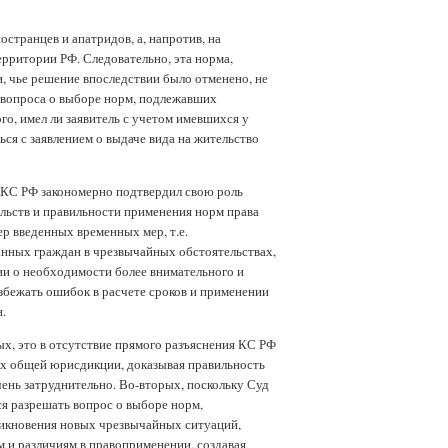
странцев и апатридов, а, напротив, на
рритории РФ. Следовательно, эта норма,
и, чье решение впоследствии было отменено, не
 вопроса о выборе норм, подлежавших
о, имел ли заявитель с учетом имевшихся у
ься с заявлением о выдаче вида на жительство
 КС РФ закономерно подтвердил свою роль
ельств и правильности применения норм права
р введенных временных мер, т.е.
нных граждан в чрезвычайных обстоятельствах,
ии о необходимости более внимательного и
збежать ошибок в расчете сроков и применении
.
х, это в отсутствие прямого разъяснения КС РФ
ах общей юрисдикции, доказывая правильность
чень затруднительно. Во-вторых, поскольку Суд
ся разрешать вопрос о выборе норм,
никновения новых чрезвычайных ситуаций,
 и различиям в правоприменении, создавая