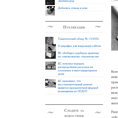
2 се
ЛенАвтоДор
Добились отказа в иске
Публикации
Тематический обзор № 13/2026
О штрафах для владельцев сайтов
ВС обобщил судебную практику
по самовольному строительству
КС пояснил порядок
распределения расходов на
отопление в многоквартирном
Кон
доме
неко
КС напомнил, что
пра
восстановительный ремонт
расп
является приоритетной формой
возмещения по ОСАГО
вклю
апат
жите
Следите за
Ран
новостями
дейс