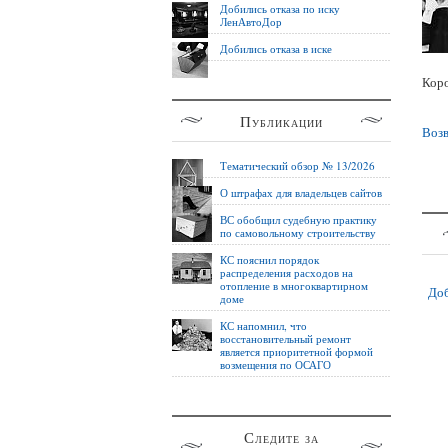
Добились отказа по иску
ЛенАвтоДор
Добились отказа в иске
Коро
Публикации
Возв
Тематический обзор № 13/2026
О штрафах для владельцев сайтов
ВС обобщил судебную практику
по самовольному строительству
КС пояснил порядок
распределения расходов на
отопление в многоквартирном
Доб
доме
КС напомнил, что
восстановительный ремонт
является приоритетной формой
возмещения по ОСАГО
Следите за