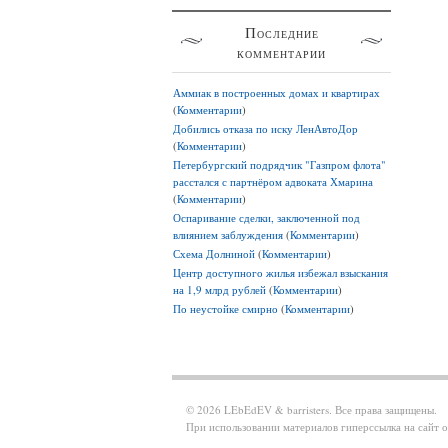
Последние
комментарии
Аммиак в построенных домах и квартирах
(
Комментарии
)
Добились отказа по иску ЛенАвтоДор
(
Комментарии
)
Петербургский подрядчик "Газпром флота"
расстался с партнёром адвоката Хмарина
(
Комментарии
)
Оспаривание сделки, заключенной под
влиянием заблуждения
(
Комментарии
)
Схема Долниной
(
Комментарии
)
Центр доступного жилья избежал взыскания
на 1,9 млрд рублей
(
Комментарии
)
По неустойке смирно
(
Комментарии
)
© 2026 LEbEdEV & barristers. Все права защищены.
При использовании материалов гиперссылка на сайт о