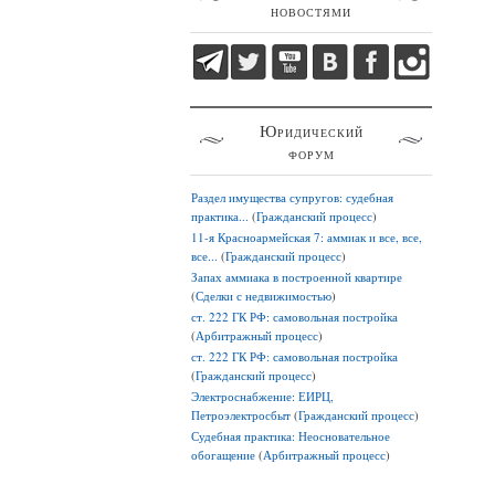
новостями
Юридический
форум
Раздел имущества супругов: судебная
практика...
(
Гражданский процесс
)
11-я Красноармейская 7: аммиак и все, все,
все...
(
Гражданский процесс
)
Запах аммиака в построенной квартире
(
Сделки с недвижимостью
)
ст. 222 ГК РФ: самовольная постройка
(
Арбитражный процесс
)
ст. 222 ГК РФ: самовольная постройка
(
Гражданский процесс
)
Электроснабжение: ЕИРЦ,
Петроэлектросбыт
(
Гражданский процесс
)
Судебная практика: Неосновательное
обогащение
(
Арбитражный процесс
)