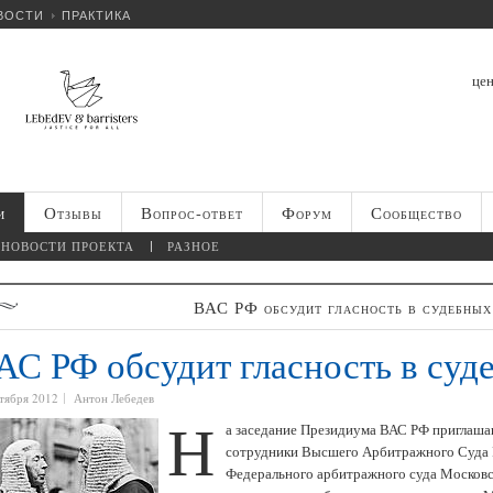
ВОСТИ
ПРАКТИКА
цен
и
Отзывы
Вопрос-ответ
Форум
Сообщество
НОВОСТИ ПРОЕКТА
РАЗНОЕ
ВАС РФ обсудит гласность в судебных
АС РФ обсудит гласность в суд
нтября 2012
Антон Лебедев
Н
а заседание Президиума ВАС РФ приглашаю
сотрудники Высшего Арбитражного Суда Р
Федерального арбитражного суда Московс