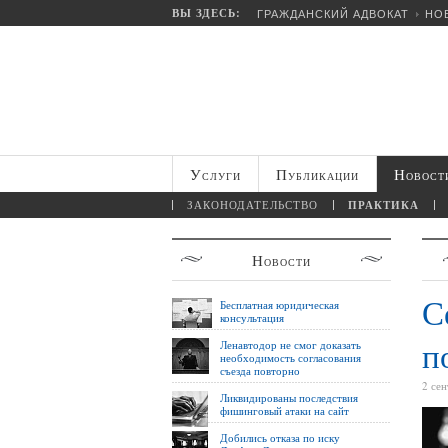
ВЫ ЗДЕСЬ:
ГРАЖДАНСКИЙ АДВОКАТ
НО
Услуги
Публикации
Новост
ЗАКОНОДАТЕЛЬСТВО
ПРАКТИКА
Новости
С
Бесплатная юридическая
консультация
п
Ленавтодор не смог доказать
необходимость согласования
съезда повторно
2 се
Ликвидированы последствия
фишинговый атаки на сайт
Добились отказа по иску