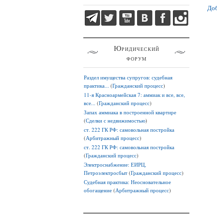
Доб
Юридический
форум
Раздел имущества супругов: судебная
практика...
(
Гражданский процесс
)
11-я Красноармейская 7: аммиак и все, все,
все...
(
Гражданский процесс
)
Запах аммиака в построенной квартире
(
Сделки с недвижимостью
)
ст. 222 ГК РФ: самовольная постройка
(
Арбитражный процесс
)
ст. 222 ГК РФ: самовольная постройка
(
Гражданский процесс
)
Электроснабжение: ЕИРЦ,
Петроэлектросбыт
(
Гражданский процесс
)
Судебная практика: Неосновательное
обогащение
(
Арбитражный процесс
)