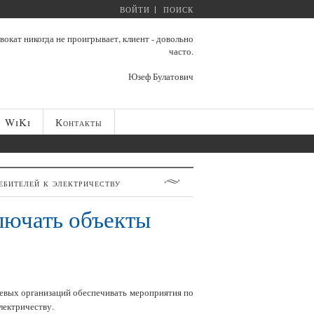
ВОЙТИ
ПОИСК
вокат никогда не проигрывает, клиент - довольно
часто.
Юзеф Булатович
WiKi
Контакты
бителей к электричеству
лючать объекты
тевых организаций обеспечивать мероприятия по
лектричеству.