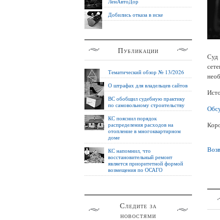
ЛенАвтоДор
Добились отказа в иске
Публикации
Суд
сете
Тематический обзор № 13/2026
необ
О штрафах для владельцев сайтов
Ист
ВС обобщил судебную практику
по самовольному строительству
Обсу
КС пояснил порядок
Коро
распределения расходов на
отопление в многоквартирном
доме
Возв
КС напомнил, что
восстановительный ремонт
является приоритетной формой
возмещения по ОСАГО
Следите за
новостями