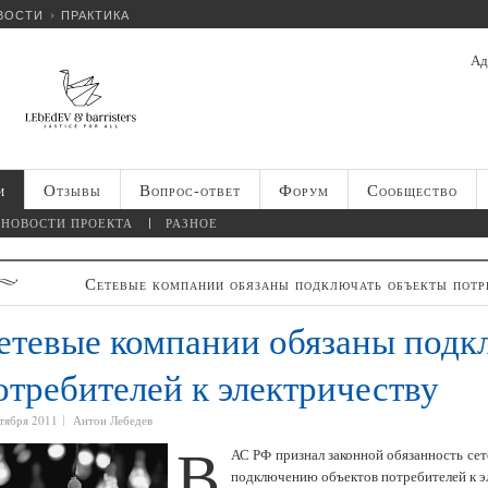
ВОСТИ
ПРАКТИКА
Ад
и
Отзывы
Вопрос-ответ
Форум
Сообщество
НОВОСТИ ПРОЕКТА
РАЗНОЕ
Сетевые компании обязаны подключать объекты потре
етевые компании обязаны подк
отребителей к электричеству
нтября 2011
Антон Лебедев
В
АС РФ признал законной обязанность се
подключению объектов потребителей к э