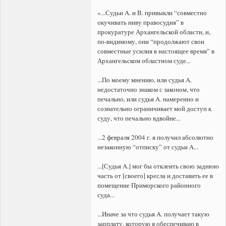
«...Судьи A. и В. привыкли “совместно
окучивать ниву правосудия” в
прокуратуре Архангельской области, и,
по-видимому, они “продолжают свои
совместные усилия в настоящее время” в
Архангельском областном суде...
...По моему мнению, или судья A.
недостаточно знаком с законом, что
печально, или судья A. намеренно и
сознательно ограничивает мой доступ к
суду, что печально вдвойне...
...2 февраля 2004 г. я получил абсолютно
незаконную “отписку” от судьи A...
...[Судья A.] мог бы отклеить свою заднюю
часть от [своего] кресла и доставить ее в
помещение Приморского районного
суда...
...Иначе за что судья A. получает такую
зарплату, которую я обеспечиваю в