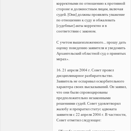
корректными по отношению к противной
стороне и должностным лицам, включая
судей. [Они] должны проявлять уважение
по отношению к суду и обжаловать
[судебные] акты корректно и в
соответствии с законом.
С учетом вышеизложенного... прошу дать
оценку поведению заявителя и уведомить
Архангельский областной суд о принятых
мерах».
16. 21 апреля 2004 г. Совет провел
дисциплинарное разбирательство.
Заявитель не оспаривал оскорбительного
характера своих высказываний. Он заявил,
что они были спровоцированы
предположительно незаконными
решениями судей. Совет удовлетворил
жалобу и прекратил статус адвоката
заявителя с 22 апреля 2004 г. В частности,
Совет отметил следующее:
«[Жалоба заявителя], адресованная