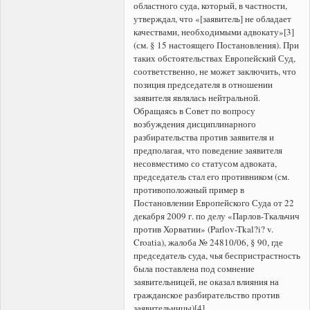
областного суда, который, в частности,
утверждал, что «[заявитель] не обладает
качествами, необходимыми адвокату»[3]
(см. § 15 настоящего Постановления). При
таких обстоятельствах Европейский Суд,
соответственно, не может заключить, что
позиция председателя в отношении
заявителя являлась нейтральной.
Обращаясь в Совет по вопросу
возбуждения дисциплинарного
разбирательства против заявителя и
предполагая, что поведение заявителя
несовместимо со статусом адвоката,
председатель стал его противником (см.
противоположный пример в
Постановлении Европейского Суда от 22
декабря 2009 г. по делу «Парлов-Ткальчич
против Хорватии» (Parlov-Tkal?i? v.
Croatia), жалоба № 24810/06, § 90, где
председатель суда, чья беспристрастность
была поставлена под сомнение
заявительницей, не оказал влияния на
гражданское разбирательство против
заявительницы)[4].