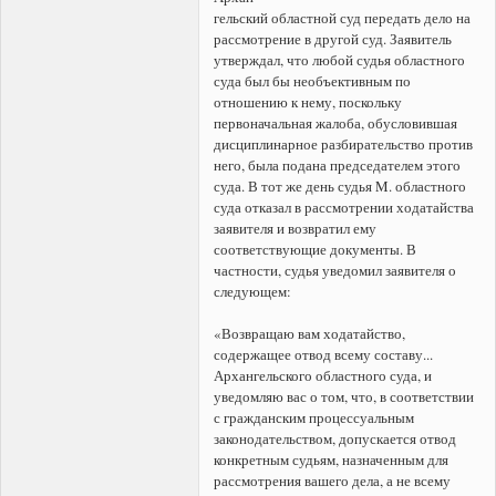
гельский областной суд передать дело на
рассмотрение в другой суд. Заявитель
утверждал, что любой судья областного
суда был бы необъективным по
отношению к нему, поскольку
первоначальная жалоба, обусловившая
дисциплинарное разбирательство против
него, была подана председателем этого
суда. В тот же день судья M. областного
суда отказал в рассмотрении ходатайства
заявителя и возвратил ему
соответствующие документы. В
частности, судья уведомил заявителя о
следующем:
«Возвращаю вам ходатайство,
содержащее отвод всему составу...
Архангельского областного суда, и
уведомляю вас о том, что, в соответствии
с гражданским процессуальным
законодательством, допускается отвод
конкретным судьям, назначенным для
рассмотрения вашего дела, а не всему