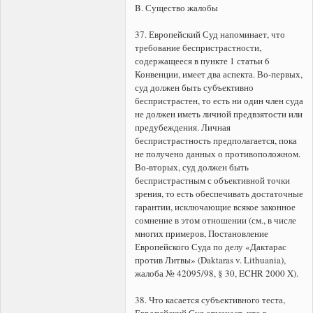
B. Существо жалобы
37. Европейский Суд напоминает, что
требование беспристрастности,
содержащееся в пункте 1 статьи 6
Конвенции, имеет два аспекта. Во-первых,
суд должен быть субъективно
беспристрастен, то есть ни один член суда
не должен иметь личной предвзятости или
предубеждения. Личная
беспристрастность предполагается, пока
не получено данных о противоположном.
Во-вторых, суд должен быть
беспристрастным с объективной точки
зрения, то есть обеспечивать достаточные
гарантии, исключающие всякое законное
сомнение в этом отношении (см., в числе
многих примеров, Постановление
Европейского Суда по делу «Дактарас
против Литвы» (Daktaras v. Lithuania),
жалоба № 42095/98, § 30, ECHR 2000 X).
38. Что касается субъективного теста,
Европейский Суд отмечает, что в