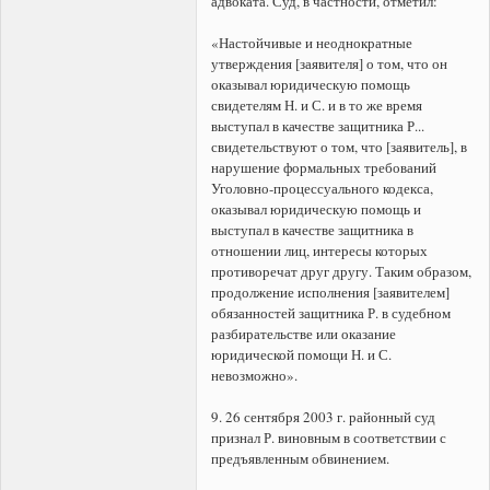
адвоката. Суд, в частности, отметил:
«Настойчивые и неоднократные
утверждения [заявителя] о том, что он
оказывал юридическую помощь
свидетелям Н. и С. и в то же время
выступал в качестве защитника Р...
свидетельствуют о том, что [заявитель], в
нарушение формальных требований
Уголовно-процессуального кодекса,
оказывал юридическую помощь и
выступал в качестве защитника в
отношении лиц, интересы которых
противоречат друг другу. Таким образом,
продолжение исполнения [заявителем]
обязанностей защитника Р. в судебном
разбирательстве или оказание
юридической помощи Н. и С.
невозможно».
9. 26 сентября 2003 г. районный суд
признал Р. виновным в соответствии с
предъявленным обвинением.