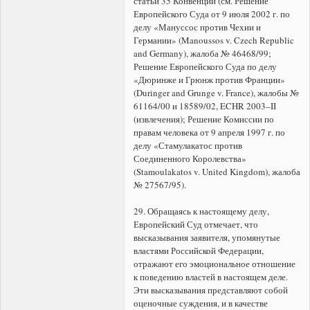
статьи 35 Конвенции (см. Решение
Европейского Суда от 9 июля 2002 г. по
делу «Мануссос против Чехии и
Германии» (Manoussos v. Czech Republic
and Germany), жалоба № 46468/99;
Решение Европейского Суда по делу
«Дюринже и Грюнж против Франции»
(Duringer and Grunge v. France), жалобы №
61164/00 и 18589/02, ECHR 2003–II
(извлечения); Решение Комиссии по
правам человека от 9 апреля 1997 г. по
делу «Стамулакатос против
Соединенного Королевства»
(Stamoulakatos v. United Kingdom), жалоба
№ 27567/95).
29. Обращаясь к настоящему делу,
Европейский Суд отмечает, что
высказывания заявителя, упомянутые
властями Российской Федерации,
отражают его эмоциональное отношение
к поведению властей в настоящем деле.
Эти высказывания представляют собой
оценочные суждения, и в качестве