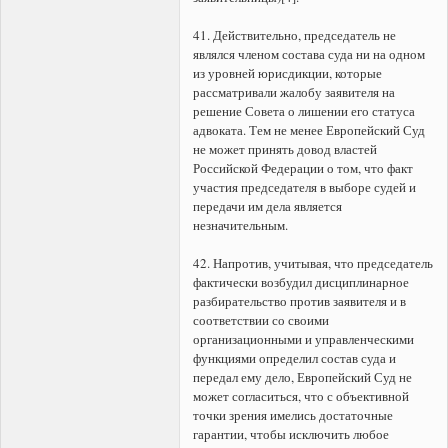
41. Действительно, председатель не
являлся членом состава суда ни на одном
из уровней юрисдикции, которые
рассматривали жалобу заявителя на
решение Совета о лишении его статуса
адвоката. Тем не менее Европейский Суд
не может принять довод властей
Российской Федерации о том, что факт
участия председателя в выборе судей и
передачи им дела является
незначительным.
42. Напротив, учитывая, что председатель
фактически возбудил дисциплинарное
разбирательство против заявителя и в
соответствии со своими
организационными и управленческими
функциями определил состав суда и
передал ему дело, Европейский Суд не
может согласиться, что с объективной
точки зрения имелись достаточные
гарантии, чтобы исключить любое