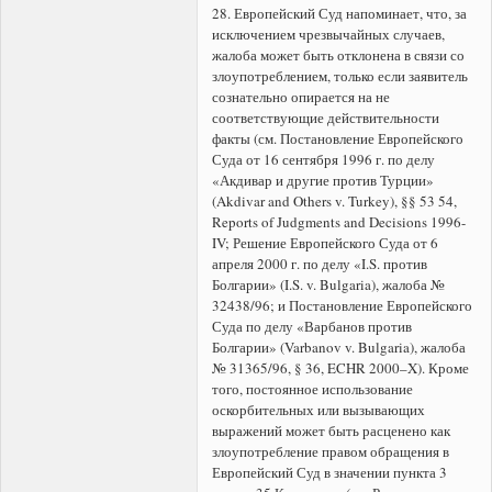
28. Европейский Суд напоминает, что, за
исключением чрезвычайных случаев,
жалоба может быть отклонена в связи со
злоупотреблением, только если заявитель
сознательно опирается на не
соответствующие действительности
факты (см. Постановление Европейского
Суда от 16 сентября 1996 г. по делу
«Акдивар и другие против Турции»
(Akdivar and Others v. Turkey), §§ 53 54,
Reports of Judgments and Decisions 1996-
IV; Решение Европейского Суда от 6
апреля 2000 г. по делу «I.S. против
Болгарии» (I.S. v. Bulgaria), жалоба №
32438/96; и Постановление Европейского
Суда по делу «Варбанов против
Болгарии» (Varbanov v. Bulgaria), жалоба
№ 31365/96, § 36, ECHR 2000–X). Кроме
того, постоянное использование
оскорбительных или вызывающих
выражений может быть расценено как
злоупотребление правом обращения в
Европейский Суд в значении пункта 3