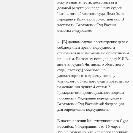
иску о защите чести, достоинства и
деловой репутации, поданному судьей
Читинского областного суда. Дело было
передано в Иркутский областной суд. В
частности, Верховный Суд России
отметил следующее:
«...[В] данном случае рассмотрение дела с
соблюдением правил подсудности
становится невозможным по объективным
причинам. Поскольку истец по делу К.И.В.
является судьей Читинского областного
суда, [этот суд] обоснованно
удовлетворил отвод всему составу
Читинского областного суда и правомерно
на основании пункта 4 статьи 21
Гражданского процессуального кодекса
Российской Федерации передал дело в
Верховный Суд Российской Федерации
для определения подсудности.
В постановлении Конституционного Суда
Российской Федерации… от 16 марта
1998 г. отмечено, что «при определенных