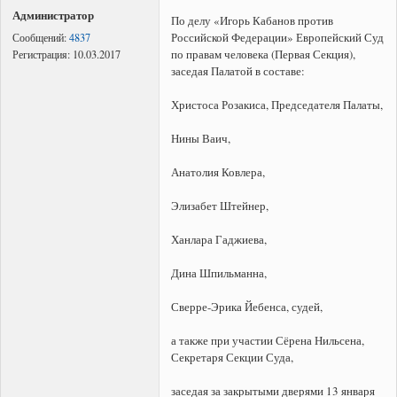
Администратор
По делу «Игорь Кабанов против
Российской Федерации» Европейский Суд
Сообщений:
4837
по правам человека (Первая Секция),
Регистрация:
10.03.2017
заседая Палатой в составе:
Христоса Розакиса, Председателя Палаты,
Нины Ваич,
Анатолия Ковлера,
Элизабет Штейнер,
Ханлара Гаджиева,
Дина Шпильманна,
Сверре-Эрика Йебенса, судей,
а также при участии Сёрена Нильсена,
Секретаря Секции Суда,
заседая за закрытыми дверями 13 января