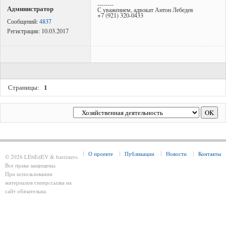
--------
Администратор
С уважением, адвокат Антон Лебедев
+7 (921) 320-0433
Сообщений:
4837
Регистрация:
10.03.2017
1
Страницы:
О проекте
Публикации
Новости
Контакты
© 2026 LEbEdEV & barristers.
Все права защищены.
При использовании
материалов гиперссылка на
сайт обязательна.