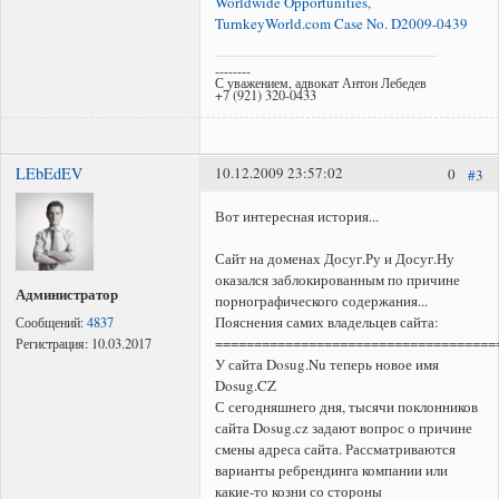
Worldwide Opportunities,
TurnkeyWorld.com Case No. D2009-0439
--------
С уважением, адвокат Антон Лебедев
+7 (921) 320-0433
LEbEdEV
10.12.2009 23:57:02
0
#3
Вот интересная история...
Сайт на доменах Досуг.Ру и Досуг.Ну
оказался заблокированным по причине
Администратор
поpнографического содержания...
Пояснения самих владельцев сайта:
Сообщений:
4837
====================================
Регистрация:
10.03.2017
У сайта Dosug.Nu теперь новое имя
Dosug.CZ
С сегодняшнего дня, тысячи поклонников
сайта Dosug.cz задают вопрос о причине
смены адреса сайта. Рассматриваются
варианты ребрендинга компании или
какие-то козни со стороны