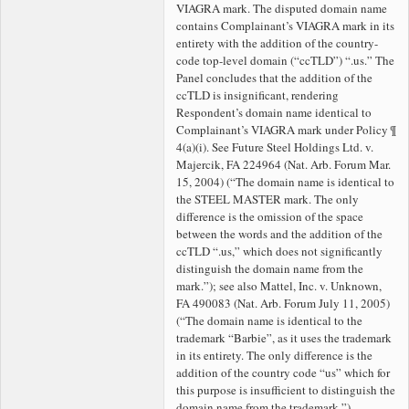
VIAGRA mark. The disputed domain name
contains Complainant’s VIAGRA mark in its
entirety with the addition of the country-
code top-level domain (“ccTLD”) “.us.” The
Panel concludes that the addition of the
ccTLD is insignificant, rendering
Respondent’s
domain name identical to
Complainant’s VIAGRA mark under Policy ¶
4(a)(i). See Future Steel Holdings Ltd. v.
Majercik, FA 224964 (Nat. Arb. Forum Mar.
15, 2004) (“The
domain name is identical to
the STEEL MASTER mark. The only
difference is the omission of the space
between the words and the addition of the
ccTLD “.us,” which does not significantly
distinguish the domain name from the
mark.”); see also Mattel, Inc. v. Unknown,
FA 490083 (Nat. Arb. Forum July 11, 2005)
(“The domain name is identical to the
trademark “Barbie”, as it uses the trademark
in its entirety. The only difference is the
addition of the country code “us” which for
this purpose is insufficient to distinguish the
domain name from the trademark.”).