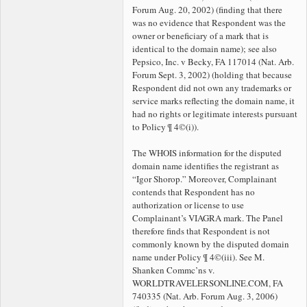
Forum Aug. 20, 2002) (finding that there
was no evidence that Respondent was the
owner or beneficiary of a mark that is
identical to the
domain name); see also
Pepsico, Inc. v Becky, FA 117014 (Nat. Arb.
Forum Sept. 3, 2002) (holding that because
Respondent did not own any trademarks or
service marks reflecting the
domain name, it
had no rights or legitimate interests pursuant
to Policy ¶ 4©(i)).
The WHOIS information for the disputed
domain name identifies the registrant as
“Igor Shorop.” Moreover, Complainant
contends that Respondent has no
authorization or license to use
Complainant’s VIAGRA mark. The Panel
therefore finds that Respondent is not
commonly known by the disputed domain
name under Policy ¶ 4©(iii). See M.
Shanken Commc’ns v.
WORLDTRAVELERSONLINE.COM, FA
740335 (Nat. Arb. Forum Aug. 3, 2006)