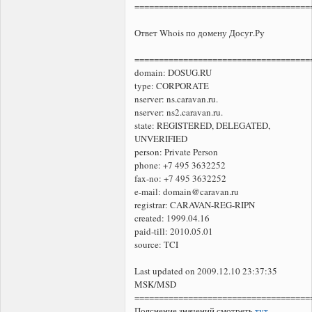
====================================
Ответ Whois по домену Досуг.Ру
====================================
domain: DOSUG.RU
type: CORPORATE
nserver: ns.caravan.ru.
nserver: ns2.caravan.ru.
state: REGISTERED, DELEGATED,
UNVERIFIED
person: Private Person
phone: +7 495 3632252
fax-no: +7 495 3632252
e-mail: domain@caravan.ru
registrar: CARAVAN-REG-RIPN
created: 1999.04.16
paid-till: 2010.05.01
source: TCI
Last updated on 2009.12.10 23:37:35
MSK/MSD
====================================
Пояснение значений смотреть
тут
.