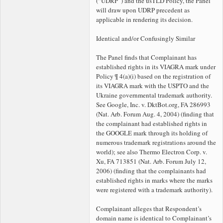
(“UDRP”) and the usTLD Policy, the Panel
will draw upon UDRP precedent as
applicable in rendering its decision.
Identical and/or Confusingly Similar
The Panel finds that Complainant has
established rights in its VIAGRA mark under
Policy ¶ 4(a)(i) based on the registration of
its VIAGRA mark with the USPTO and the
Ukraine governmental trademark authority.
See Google, Inc. v. DktBot.org, FA 286993
(Nat. Arb. Forum Aug. 4, 2004) (finding that
the complainant had established rights in
the GOOGLE mark through its holding of
numerous trademark registrations around the
world); see also Thermo Electron Corp. v.
Xu, FA 713851 (Nat. Arb. Forum July 12,
2006) (finding that the complainants had
established rights in marks where the marks
were registered with a trademark authority).
Complainant alleges that Respondent’s
domain name is identical to Complainant’s