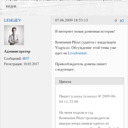
видов.
LEbEdEV
07.06.2009 18:53:13
0
#2
Суд за самовольную постройку;
Юридическая проверка объекта недвижимости для сделки;
В интернет новая доменная история!
Признание права собственности;
Компания Pfizer судится с владельцем
Viagra.us. Обсуждение этой темы уже
Администратор
идет на
LiveJournal
.
Сообщений:
4837
Правообладатель домена пишет
Регистрация:
10.03.2017
следующее:
Цитата
Пишет icaseua (icaseua) @ 2009-06-
04 11:32:00
На меня подали в суд
Компания Pfizer производитель
виагры вчера наняла одного из