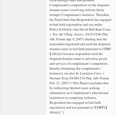
Complainant’s competitors on the disputed
domain name’s resolving website likely
disrupts Complainant’s business. Therefore,
the Panel finds that Respondent has engaged
in bad faith registration and use under
Policy ¶ 4(b)(iii). See David Hall Rare Coins
v. Tex. Int’l Prop. Assocs., FA 915206 (Nat.
Arb. Forum Apr. 9, 2007) (finding that the
respondent registered and used the disputed
domain name in bad faith pursuant to UDRP
¶ 4(b)(iii) because respondent used the
disputed domain name to advertise goods
and services of complainant’s competitors,
thereby disrupting the complainant’s
business); see also St. Lawrence Univ. v.
Nextnet Tech, FA 881234 (Nat. Arb. Forum
Feb. 21, 2007) (“This Panel concludes that
by redirecting Internet users seeking
information on Complainant’s educational
institution to competing websites,
Respondent has engaged in bad faith
registration and use pursuant to [UDRP] ¶
4(b)(iii).”).