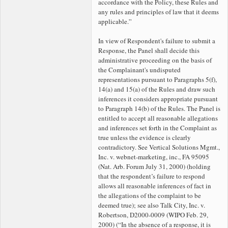
accordance with the Policy, these Rules and
any rules and principles of law that it deems
applicable.”
In view of Respondent's failure to submit a
Response, the Panel shall decide this
administrative proceeding on the basis of
the Complainant's undisputed
representations pursuant to Paragraphs 5(f),
14(a) and 15(a) of the Rules and draw such
inferences it considers appropriate pursuant
to Paragraph 14(b) of the Rules. The Panel is
entitled to accept all reasonable allegations
and inferences set forth in the Complaint as
true unless the evidence is clearly
contradictory. See Vertical Solutions Mgmt.,
Inc. v. webnet-marketing, inc., FA 95095
(Nat. Arb. Forum July 31, 2000) (holding
that the respondent’s failure to respond
allows all reasonable inferences of fact in
the allegations of the complaint to be
deemed true); see also Talk City, Inc. v.
Robertson, D2000-0009 (WIPO Feb. 29,
2000) (“In the absence of a response, it is