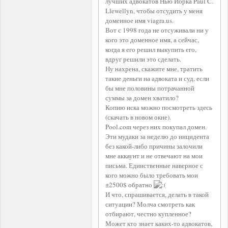
лучших адвокатов Нью Йорка Paul C.
Llewellyn, чтобы отсудить у меня
доменное имя viagra.us.
Вот с 1998 года не отсуживали ни у
кого это доменное имя, а сейчас,
когда я его решил выкупить его,
вдруг решили это сделать.
Ну нахрена, скажите мне, тратить
такие деньги на адвоката и суд, если
бы мне половины потрачанной
суммы за домен хватило?
Копию иска можно посмотреть здесь
(скачать в новом окне).
Pool.com через них покупал домен.
Эти мудаки за неделю до инцидента
без какой-либо причины залочили
мне аккаунт и не отвечают на мои
письма. Единственные наверное с
кого можно было требовать мои
±2500$ обратно
И что, спрашивается, делать в такой
ситуации? Молча смотреть как
отбирают, честно купленное?
Может кто знает каких-то адвокатов,