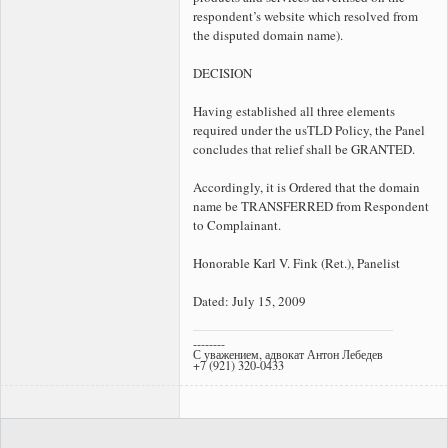
respondent’s website which resolved from
the disputed domain name).
DECISION
Having established all three elements
required under the usTLD Policy, the Panel
concludes that relief shall be GRANTED.
Accordingly, it is Ordered that the
domain
name be TRANSFERRED from Respondent
to Complainant.
Honorable Karl V. Fink (Ret.), Panelist
Dated: July 15, 2009
--------
С уважением, адвокат Антон Лебедев
+7 (921) 320-0433