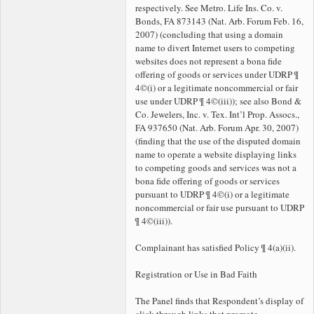
respectively. See Metro. Life Ins. Co. v.
Bonds, FA 873143 (Nat. Arb. Forum Feb. 16,
2007) (concluding that using a domain
name to divert Internet users to competing
websites does not represent a bona fide
offering of goods or services under UDRP ¶
4©(i) or a legitimate noncommercial or fair
use under UDRP ¶ 4©(iii)); see also Bond &
Co. Jewelers, Inc. v. Tex. Int’l Prop. Assocs.,
FA 937650 (Nat. Arb. Forum Apr. 30, 2007)
(finding that the use of the disputed domain
name to operate a website displaying links
to competing goods and services was not a
bona fide offering of goods or services
pursuant to UDRP ¶ 4©(i) or a legitimate
noncommercial or fair use pursuant to UDRP
¶ 4©(iii)).
Complainant has satisfied Policy ¶ 4(a)(ii).
Registration or Use in Bad Faith
The Panel finds that Respondent’s display of
click-through links that promote