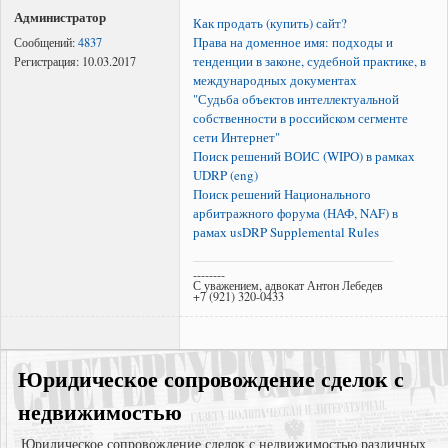
Администратор
Как продать (купить) сайт?
Права на доменное имя: подходы и
Сообщений:
4837
тенденции в законе, судебной практике, в
Регистрация:
10.03.2017
международных документах
"Судьба объектов интеллектуальной
собственности в российском сегменте
сети Интернет"
Поиск решений ВОИС (WIPO) в рамках
UDRP (eng)
Поиск решений Национального
арбитражного форума (НАФ, NAF) в
рамах usDRP Supplemental Rules
--------
С уважением, адвокат Антон Лебедев
+7 (921) 320-0433
Юридическое сопровождение сделок с
недвижимостью
Юридическое сопровождение сделок с недвижимостью различных