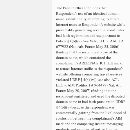
The Panel further concludes that
Respondent’s use of an identical domain
name, intentionally attempting to attract
Internet users to Respondent’s website while
presumably generating revenue, constitutes
bad faith registration and use pursuant to
Policy ¶ 4(b)(iv). See Velv, LLC v. AAE, FA
677922 (Nat. Arb. Forum May 25, 2006)
(finding that the respondent’s use of the
domain name, which contained the
complainant’s ARIZONA SHUTTLE mark,
to attract Internet traffic to the respondent’s
website offering competing travel services
violated UDRP ¶ 4(b)(iv)); see also AOL
LLC v. AIM Profiles, FA 964479 (Nat. Arb.
Forum May 20, 2007) (finding that the
respondent registered and used the disputed
domain name in bad faith pursuant to UDRP
¶ 4(b)(iv) because the respondent was
commercially gaining from the likelihood of
confusion between the complainant’s AIM
mark and the competing instant messaging
products and services advertised on the