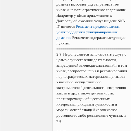
домента включает ряд запретов, в том
числе и на поpнографическое содержание.
Например у nic.ru приложением к
Договору об оказании услуг (индекс NIC-
D) является
Регламент предоставления
услуг поддержки функционирования
доменов
. Регламент содержит следующие
пункты:
====================================
2.8. Не допускается использовать услугу с
целью осуществления деятельности,
запрещенной законодательством РФ, в том
числе, распространения и рекламирования
поpнографических материалов, призывов
к насилию, осуществлению
экстремистской деятельности, свержению
власти и др., а также деятельности,
противоречащей общественным
интересам, принципам гуманности и
морали, оскорбляющей человеческое
достоинство либо религиозные чувства, и
т.д.