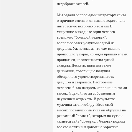
недоброжелателей.
Мы задали вопрос администратору сайта
о причине смены и он нам поведал очень
интересную историю о том как В
минувшие выходные один человек
возможно "большой человек",
воспользовался услугами одной из
девушек. Уж не знаем, что там именно
произошло у пары, но когда пришло время
прощаться, человек закатил дикий
скандал. Дескать, заплатив такие
деньжищи, товарищ не получил
обещанного удовлетворения, хоть
девушка и старалась. Настроение
человека было напрочь испорченно, то ли
высокой ценой, то ли собственным
неумением отдыхать. В результате
мужчина затаил обиду. Весь свой
высокопоставленный гнев он обрушил на
рекламный "плакат", которым по сути и
является сайт "dosug.cz". Человек поднял
все свои связи и в довольно короткие