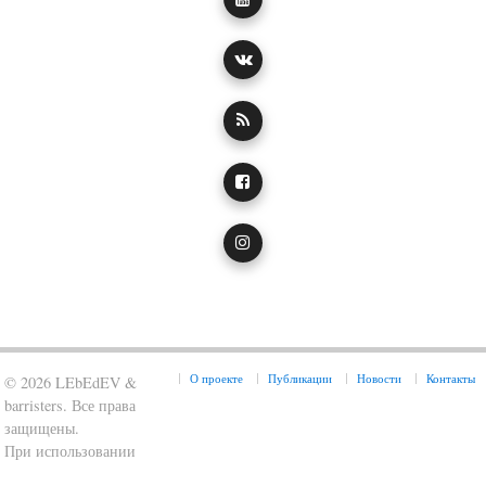
О проекте
Публикации
Новости
Контакты
© 2026 LEbEdEV &
barristers. Все права
защищены.
При использовании
материалов гиперссылка