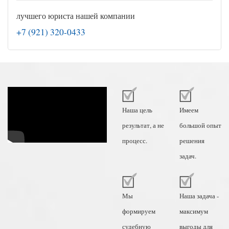
лучшего юриста нашей компании
+7 (921) 320-0433
Наша цель
Имеем
результат, а не
большой опыт
процесс.
решения
задач.
Мы
Наша задача -
формируем
максимум
судебную
выгоды для