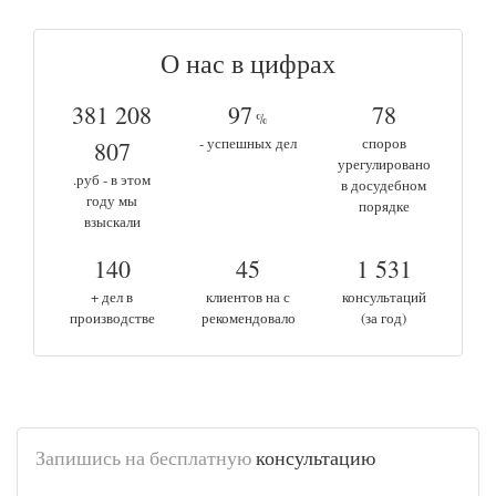
О нас в цифрах
381 208
97
78
%
- успешных дел
споров
807
урегулировано
.руб - в этом
в досудебном
году мы
порядке
взыскали
140
45
1 531
+ дел в
клиентов на с
консультаций
производстве
рекомендовало
(за год)
Запишись на бесплатную
консультацию