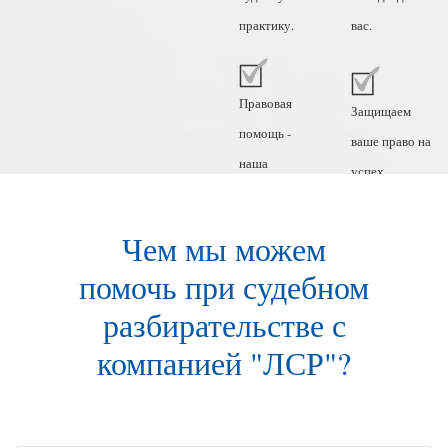
практику.
вас.
Правовая
Защищаем
помощь -
ваше право на
наша
успех.
профессия.
Чем мы можем
помочь при судебном
разбирательстве с
компанией "ЛСР"?