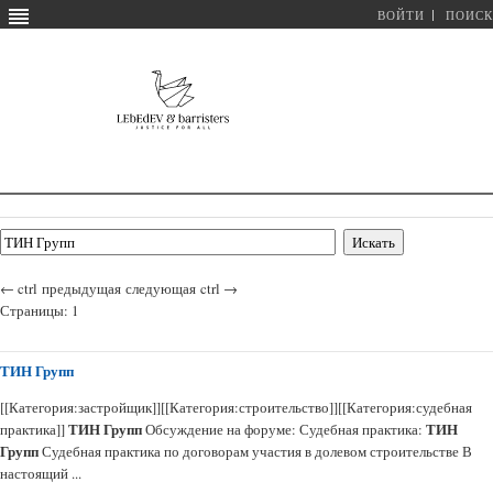
ВОЙТИ
ПОИСК
←
ctrl
предыдущая
следующая
ctrl
→
Страницы:
1
ТИН Групп
[[Категория:застройщик]][[Категория:строительство]][[Категория:судебная
ТИН Групп
ТИН
практика]]
Обсуждение на форуме: Судебная практика:
Групп
Судебная практика по договорам участия в долевом строительстве В
настоящий ...