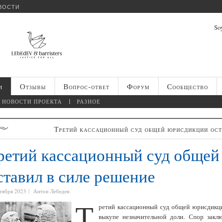
ВОСТИ
Soy
и
Отзывы
Вопрос-ответ
Форум
Сообщество
НОВОСТИ ПРОЕКТА
РАЗНОЕ
Третий кассационный суд общей юрисдикции ост
ретий кассационный суд обще
ставил в силе решение
нтября 2023
Антон Лебедев
Т
ретий кассационный суд общей юрисдикци
выкупе незначительной доли. Спор закл