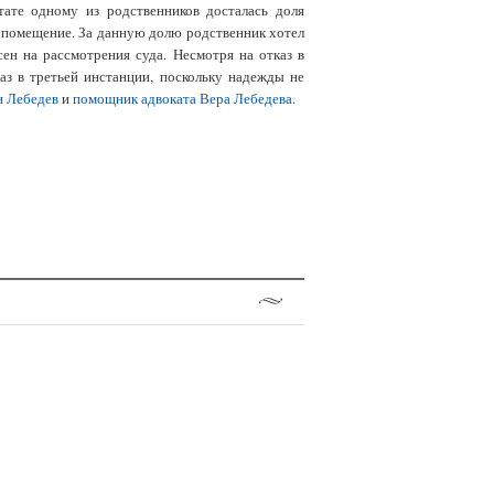
тате одному из родственников досталась доля
 помещение. За данную долю родственник хотел
н на рассмотрения суда. Несмотря на отказ в
аз в третьей инстанции, поскольку надежды не
н Лебедев
и
помощник адвоката Вера Лебедева
.