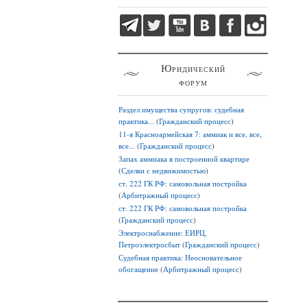
Юридический
форум
Раздел имущества супругов: судебная
практика...
(
Гражданский процесс
)
11-я Красноармейская 7: аммиак и все, все,
все...
(
Гражданский процесс
)
Запах аммиака в построенной квартире
(
Сделки с недвижимостью
)
ст. 222 ГК РФ: самовольная постройка
(
Арбитражный процесс
)
ст. 222 ГК РФ: самовольная постройка
(
Гражданский процесс
)
Электроснабжение: ЕИРЦ,
Петроэлектросбыт
(
Гражданский процесс
)
Судебная практика: Неосновательное
обогащение
(
Арбитражный процесс
)