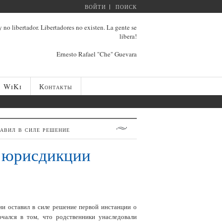
ВОЙТИ
ПОИСК
 no libertador. Libertadores no existen. La gente se
libera!
Ernesto Rafael "Che" Guevara
WiKi
Контакты
авил в силе решение
й юрисдикции
и оставил в силе решение первой инстанции о
ючался в том, что родственники унаследовали