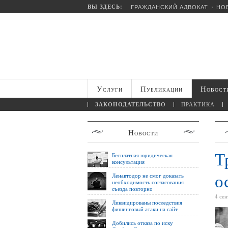
ВЫ ЗДЕСЬ:
ГРАЖДАНСКИЙ АДВОКАТ
НО
Услуги
Публикации
Новост
ЗАКОНОДАТЕЛЬСТВО
ПРАКТИКА
Новости
Т
Бесплатная юридическая
консультация
о
Ленавтодор не смог доказать
необходимость согласования
съезда повторно
4 се
Ликвидированы последствия
фишинговый атаки на сайт
Добились отказа по иску