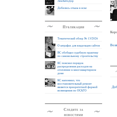
ЛенАвтоДор
Добились отказа в иске
Публикации
Коро
Тематический обзор № 13/2026
Возв
О штрафах для владельцев сайтов
ВС обобщил судебную практику
по самовольному строительству
КС пояснил порядок
распределения расходов на
отопление в многоквартирном
доме
КС напомнил, что
восстановительный ремонт
Доб
является приоритетной формой
возмещения по ОСАГО
Следите за
новостями