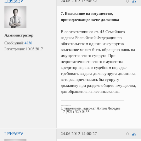
LEbEdEV
24.06.2012 13:58:32
0
#8
7. Взыскание на имущество,
принадлежащее жене должника
В соответствии со ст. 45 Семейного
Администратор
кодекса Российской Федерации по
Сообщений:
4836
обязательствам одного из супругов
Регистрация:
10.03.2017
взыскание может быть обращено лишь на
имущество этого супруга. При
недостаточности этого имущества
кредитор вправе в судебном порядке
требовать выдела доли супруга-должника,
которая причиталась бы супругу-
должнику при разделе общего имущества,
для обращения на нее взыскания.
--------
С уважением, адвокат Антон Лебедев
+7 (921) 320-0433
LEbEdEV
24.06.2012 14:00:27
0
#9