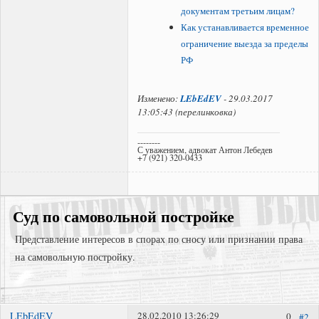
документам третьим лицам?
Как устанавливается временное
ограничение выезда за пределы
РФ
Изменено:
LEbEdEV
-
29.03.2017
13:05:43
(
перелинковка
)
--------
С уважением, адвокат Антон Лебедев
+7 (921) 320-0433
Суд по самовольной постройке
Представление интересов в спорах по сносу или признании права
на самовольную постройку.
LEbEdEV
28.02.2010 13:26:29
0
#2