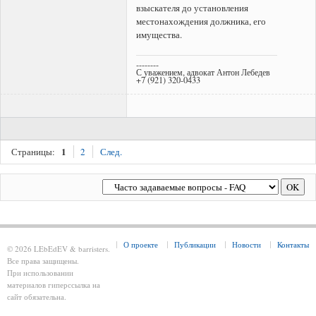
взыскателя до установления
местонахождения должника, его
имущества.
--------
С уважением, адвокат Антон Лебедев
+7 (921) 320-0433
1
Страницы:
2
След.
О проекте
Публикации
Новости
Контакты
© 2026 LEbEdEV & barristers.
Все права защищены.
При использовании
материалов гиперссылка на
сайт обязательна.