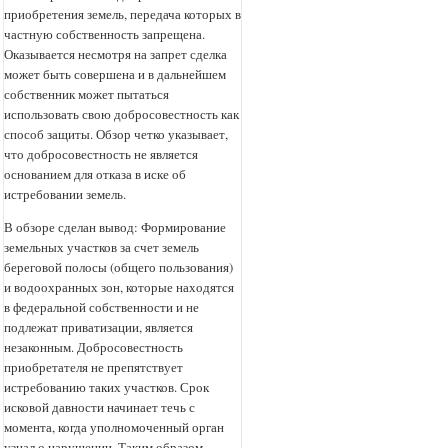
приобретения земель, передача которых в
частную собственность запрещена.
Оказывается несмотря на запрет сделка
может быть совершена и в дальнейшем
собственник может пытаться
использовать свою добросовестность как
способ защиты. Обзор четко указывает,
что добросовестность не является
основанием для отказа в иске об
истребовании земель.
В обзоре сделан вывод: Формирование
земельных участков за счет земель
береговой полосы (общего пользования)
и водоохранных зон, которые находятся
в федеральной собственности и не
подлежат приватизации, является
незаконным. Добросовестность
приобретателя не препятствует
истребованию таких участков. Срок
исковой давности начинает течь с
момента, когда уполномоченный орган
узнал о нарушении. Таким образом,