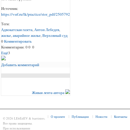
Источник:
https://vsrf.ru/lk/practice/stor_pdf/2505792
Теги:
Адвокатская газета
,
Антон Лебедев
,
жилье
,
аварийное жилье
,
Верховный суд
0
Комментировать
Комментарии:
0
0
0
Ещё
3
Добавить комментарий
Живая лента автора
О проекте
Публикации
Новости
Контакты
© 2026 LEbEdEV & barristers.
Все права защищены.
При использовании