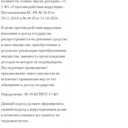
должности, и иных лиц их доходам»; ст.
3 ФЗ «О противодействии коррупции»;
Постановления КС РФ № 26-П от
29.11.2016 и № 49-П от 31.10.2024.
В целях противодействия коррупции,
взыскание в доход государства
распространяется на денежные средства
и иное имущество, приобретенные в
результате реализации (преобразования)
имущества, законность происхождения
доходов на которое не подтверждена.
Последующее превращение/
приумножение такого имущества не
исключает применения мер по его
обращению в доход государства.
Определение: № 19-КГПР25-17-К5
Данный подход должен сформировать
единый подход к коррупционным делам
и позволить изымать все нажитое не
трудовым путем.