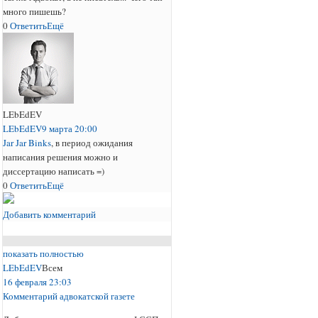
много пишешь?
0
Ответить
Ещё
LEbEdEV
LEbEdEV
9 марта 20:00
Jar Jar Binks
, в период ожидания
написания решения можно и
диссертацию написать =)
0
Ответить
Ещё
Добавить комментарий
показать полностью
LEbEdEV
Всем
16 февраля 23:03
Комментарий адвокатской газете