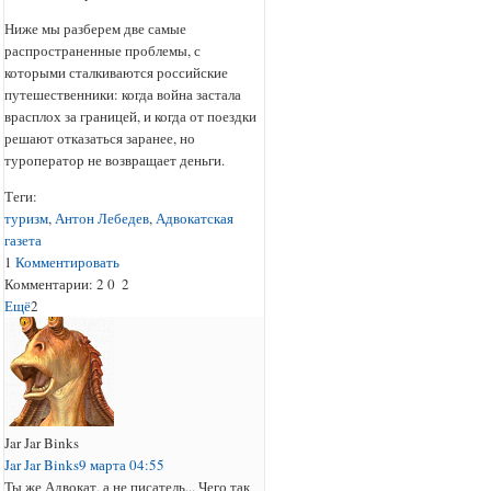
Ниже мы разберем две самые
распространенные проблемы, с
которыми сталкиваются российские
путешественники: когда война застала
врасплох за границей, и когда от поездки
решают отказаться заранее, но
туроператор не возвращает деньги.
Теги:
туризм
,
Антон Лебедев
,
Адвокатская
газета
1
Комментировать
Комментарии:
2
0
2
Ещё
2
Jar Jar Binks
Jar Jar Binks
9 марта 04:55
Ты же Адвокат, а не писатель... Чего так