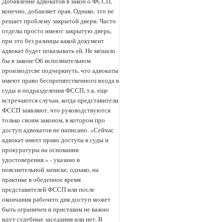
Добавление адвокатов в закон о ФССП,
конечно, добавляет прав. Однако, это не
решает проблему закрытой двери. Часто
отделы просто имеют закрытую дверь,
при это без разницы какой документ
адвокат будет показывать ей. Не мешало
бы в законе Об исполнительном
производтсве подчеркнуть, что адвокаты
имеют право беспрепятственного входа в
суды и подразделения ФССП, т.к. еще
встречаются случаи, когда представители
ФССП заявляют, что руководствуются
только своим законом, в котором про
доступ адвокатов не написано. «Сейчас
адвокат имеет право доступа в суды и
прокуратуры на основании
удостоверения.» - указано в
пояснительной записке, однако, на
практике в обеденное время
представителей ФССП или после
окончания рабочего дня доступ может
быть ограничен и приставам не важно
идут судебные заседания или нет. В