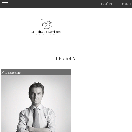
ВОЙТИ
ПОИСК
LEbEdEV
Управление