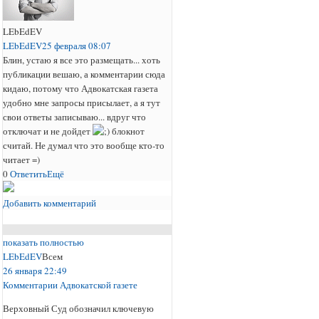
LEbEdEV
LEbEdEV
25 февраля 08:07
Блин, устаю я все это размещать... хоть
публикации вешаю, а комментарии сюда
кидаю, потому что Адвокатская газета
удобно мне запросы присылает, а я тут
свои ответы записываю... вдруг что
отключат и не дойдет
блокнот
считай. Не думал что это вообще кто-то
читает =)
0
Ответить
Ещё
Добавить комментарий
показать полностью
LEbEdEV
Всем
26 января 22:49
Комментарии Адвокатской газете
Верховный Суд обозначил ключевую