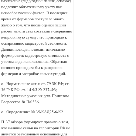
назначение (вид угодий: пашня, сенокос)
подлежит обязательному учету как
ценообразующий фактор. В последнее
время от фермеров поступало много
жалоб о том, что после оценки пашни
расчет налога стал составлять свершенно
неприличную сумму, что приводило к
оспариванию кадастровой стоимости.
Данная позиция позволит изначально
формировать кадастровую стоимость с
учетом вида использования. Обратная
позиция приводила бы к разорению
фермеров и застройке сельзохугодий.
o Нормативные акты: ст. 79 ЗК РФ; ст.
36 ГрК РФ; ст. 14 ФЗ № 237-ФЗ;
Методические указания, утв. Приказом
Росреестра № П/0336.
o Определение: № 35-КАД25-6-К2
П. 37 обзора формирует правило о том,
что наличие семьи на территории РФ не
является безусловным основанием для