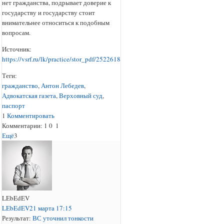
нет гражданства, подрывает доверие к
государству и государству стоит
внимательнее относиться к подобным
вопросам.
Источник:
https://vsrf.ru/lk/practice/stor_pdf/2522618
Теги:
гражданство
,
Антон Лебедев
,
Адвокатская газета
,
Верховный суд
,
паспорт
1
Комментировать
Комментарии:
1
0
1
Ещё
3
LEbEdEV
LEbEdEV
21 марта 17:15
Результат:
ВС уточнил тонкости