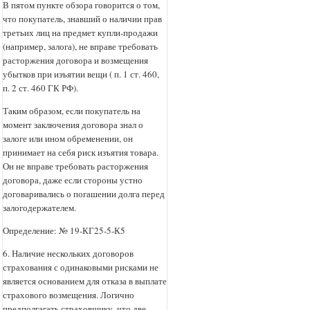
В пятом пункте обзора говорится о том,
что покупатель, знавший о наличии прав
третьих лиц на предмет купли-продажи
(например, залога), не вправе требовать
расторжения договора и возмещения
убытков при изъятии вещи ( п. 1 ст. 460,
п. 2 ст. 460 ГК РФ).
Таким образом, если покупатель на
момент заключения договора знал о
залоге или ином обременении, он
принимает на себя риск изъятия товара.
Он не вправе требовать расторжения
договора, даже если стороны устно
договаривались о погашении долга перед
залогодержателем.
Определение: № 19-КГ25-5-К5
6. Наличие нескольких договоров
страхования с одинаковыми рисками не
является основанием для отказа в выплате
страхового возмещения. Логично
предполгагать страховщику, что две