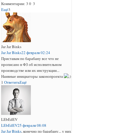
Комментарии:
3
0
3
Ещё
3
Jar Jar Binks
Jar Jar Binks
22 февраля 02:24
Приставам по барабану все что не
прописано в ФЗ об исполнительном
производстве или их инструкции...
Наивные инициаторы законопроекта
1
Ответить
Ещё
LEbEdEV
LEbEdEV
25 февраля 08:08
Jar Jar Binks
, конечно по барабану... у них