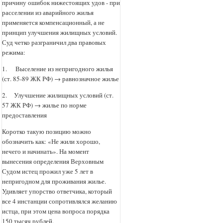
причину ошибок нижестоящих удов - при
расселении из аварийного жилья
применяется компенсационный, а не
принцип улучшения жилищных условий.
Суд четко разграничил два правовых
режима:
1. Выселение из непригодного жилья
(ст. 85-89 ЖК РФ) → равнозначное жилье
2. Улучшение жилищных условий (ст.
57 ЖК РФ) → жилье по норме
предоставления
Коротко такую позицию можно
обозначить как: «Не жили хорошо,
нечего и начинать». На момент
вынесения определения Верховным
Судом истец прожил уже 5 лет в
непригодном для проживания жилье.
Удивляет упорство ответчика, который
все 4 инстанции сопротивлялся желанию
истца, при этом цена вопроса порядка
150 тысяч рублей.